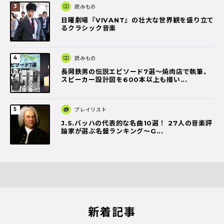
読みもの
日曜劇場『VIVANT』の壮大な世界観を盛り立て
るクラシック音楽
読みもの
長岡鉄男の伝説エピソード7選〜焼肉店で執筆、
スピーカー設計図を600本以上も描い...
プレイリスト
J.S.バッハの代表的な名曲10選！ 27人の音楽評
論家が選ぶ名盤ランキング〜G...
新着記事