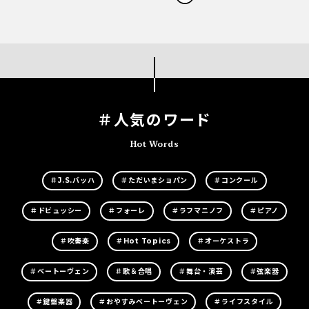
＃人気のワード
Hot Words
＃J.S.バッハ
＃ただいまショパン
＃コンクール
＃ドビュッシー
＃フォーレ
＃ラフマニノフ
＃ピアノ
＃吹奏楽
＃Hot Topics
＃オーケストラ
＃ベートーヴェン
＃歌＆合唱
＃舞台・演芸
＃弦楽器
＃鍵盤楽器
＃おやすみベートーヴェン
＃ライフスタイル