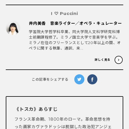
I ♡ Puccini
井内美香 音楽ライター／オペラ・キュレーター
学習院大学哲学科卒業、同大学院人文科学研究科博
士前期課程修了。ミラノ国立大学で音楽学を学ぶ。
ミラノ在住のフリーランスとして20年以上の間、オ
ペラに関する執筆、通訳、来...
詳しく見る
この記事をシェアする
《トスカ》あらすじ
フランス革命期、1800年のローマ。革命思想を持
った画家カヴァラドッシは脱獄した政治犯アンジェ