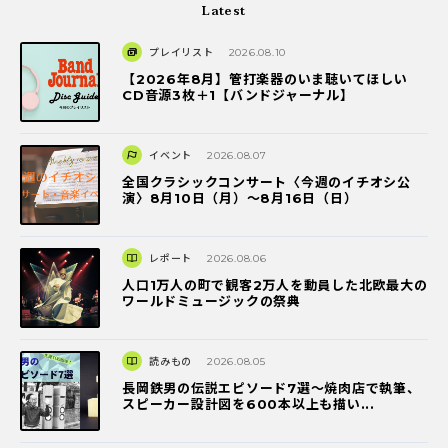
Latest
プレイリスト
2026.08.10
【2026年8月】管打楽器のいま聴いてほしい
CD音源3枚＋1【バンドジャーナル】
イベント
2026.08.07
全国クラシックコンサート〈今週のイチオシ公
演〉8月10日（月）～8月16日（日）
レポート
2026.08.06
人口1万人の町で観客2万人を動員した北欧最大の
ワールドミュージックの祭典
読みもの
2026.08.05
長岡鉄男の伝説エピソード7選〜焼肉店で執筆、
スピーカー設計図を600本以上も描い...