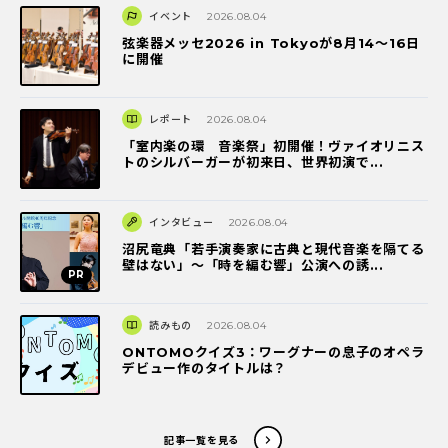
イベント
2026.08.04
弦楽器メッセ2026 in Tokyoが8月14～16日
に開催
レポート
2026.08.04
「室内楽の環 音楽祭」初開催！ヴァイオリニス
トのシルバーガーが初来日、世界初演で...
インタビュー
2026.08.04
沼尻竜典「若手演奏家に古典と現代音楽を隔てる
壁はない」～「時を編む響」公演への誘...
読みもの
2026.08.04
ONTOMOクイズ3：ワーグナーの息子のオペラ
デビュー作のタイトルは？
記事一覧を見る