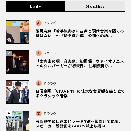
Daily
Monthly
インタビュー
沼尻竜典「若手演奏家に古典と現代音楽を隔てる
壁はない」～「時を編む響」公演への誘...
レポート
「室内楽の環 音楽祭」初開催！ヴァイオリニス
トのシルバーガーが初来日、世界初演で...
読みもの
日曜劇場『VIVANT』の壮大な世界観を盛り立て
るクラシック音楽
読みもの
長岡鉄男の伝説エピソード7選〜焼肉店で執筆、
スピーカー設計図を600本以上も描い...