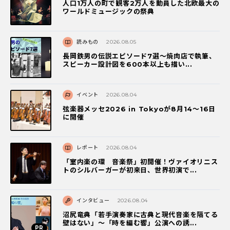
人口1万人の町で観客2万人を動員した北欧最大の
ワールドミュージックの祭典
読みもの
2026.08.05
長岡鉄男の伝説エピソード7選〜焼肉店で執筆、
スピーカー設計図を600本以上も描い...
イベント
2026.08.04
弦楽器メッセ2026 in Tokyoが8月14～16日
に開催
レポート
2026.08.04
「室内楽の環 音楽祭」初開催！ヴァイオリニス
トのシルバーガーが初来日、世界初演で...
インタビュー
2026.08.04
沼尻竜典「若手演奏家に古典と現代音楽を隔てる
壁はない」～「時を編む響」公演への誘...