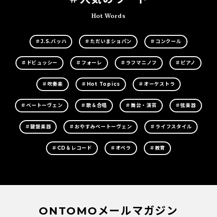
Hot Words
＃J.S.バッハ
＃ただいまショパン
＃コンクール
＃ドビュッシー
＃フォーレ
＃ラフマニノフ
＃ピアノ
＃吹奏楽
＃Hot Topics
＃オーケストラ
＃ベートーヴェン
＃歌＆合唱
＃舞台・演芸
＃弦楽器
＃鍵盤楽器
＃おやすみベートーヴェン
＃ライフスタイル
＃CD＆レコード
＃オペラ
＃教育
ONTOMOメールマガジン