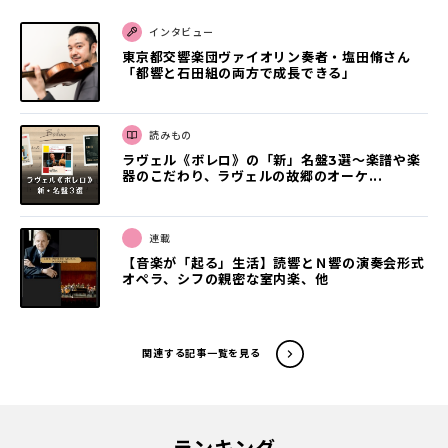
インタビュー
東京都交響楽団ヴァイオリン奏者・塩田脩さん
「都響と石田組の両方で成長できる」
読みもの
ラヴェル《ボレロ》の「新」名盤3選〜楽譜や楽
器のこだわり、ラヴェルの故郷のオーケ...
連載
【音楽が「起る」生活】読響とＮ響の演奏会形式
オペラ、シフの親密な室内楽、他
関連する記事一覧を見る