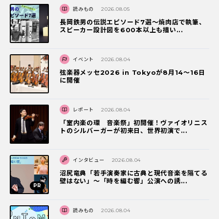
読みもの
2026.08.05
長岡鉄男の伝説エピソード7選〜焼肉店で執筆、
スピーカー設計図を600本以上も描い...
イベント
2026.08.04
弦楽器メッセ2026 in Tokyoが8月14～16日
に開催
レポート
2026.08.04
「室内楽の環 音楽祭」初開催！ヴァイオリニス
トのシルバーガーが初来日、世界初演で...
インタビュー
2026.08.04
沼尻竜典「若手演奏家に古典と現代音楽を隔てる
壁はない」～「時を編む響」公演への誘...
読みもの
2026.08.04