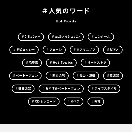
＃人気のワード
Hot Words
＃J.S.バッハ
＃ただいまショパン
＃コンクール
＃ドビュッシー
＃フォーレ
＃ラフマニノフ
＃ピアノ
＃吹奏楽
＃Hot Topics
＃オーケストラ
＃ベートーヴェン
＃歌＆合唱
＃舞台・演芸
＃弦楽器
＃鍵盤楽器
＃おやすみベートーヴェン
＃ライフスタイル
＃CD＆レコード
＃オペラ
＃教育