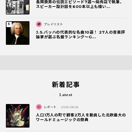
長岡鉄男の伝説エピソード7選〜焼肉店で執筆、
スピーカー設計図を600本以上も描い...
プレイリスト
J.S.バッハの代表的な名曲10選！ 27人の音楽評
論家が選ぶ名盤ランキング〜G...
新着記事
Latest
レポート
2026.08.06
人口1万人の町で観客2万人を動員した北欧最大の
ワールドミュージックの祭典