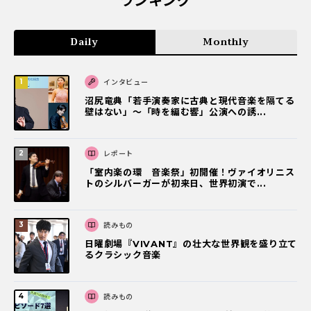
ランキング
Daily
Monthly
インタビュー
沼尻竜典「若手演奏家に古典と現代音楽を隔てる
壁はない」～「時を編む響」公演への誘...
レポート
「室内楽の環 音楽祭」初開催！ヴァイオリニス
トのシルバーガーが初来日、世界初演で...
読みもの
日曜劇場『VIVANT』の壮大な世界観を盛り立て
るクラシック音楽
読みもの