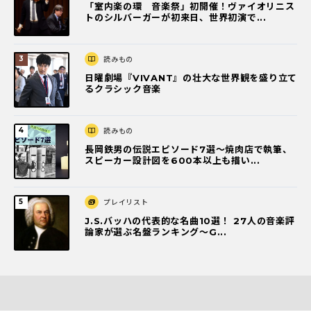
「室内楽の環 音楽祭」初開催！ヴァイオリニス
トのシルバーガーが初来日、世界初演で...
読みもの
日曜劇場『VIVANT』の壮大な世界観を盛り立て
るクラシック音楽
読みもの
長岡鉄男の伝説エピソード7選〜焼肉店で執筆、
スピーカー設計図を600本以上も描い...
プレイリスト
J.S.バッハの代表的な名曲10選！ 27人の音楽評
論家が選ぶ名盤ランキング〜G...