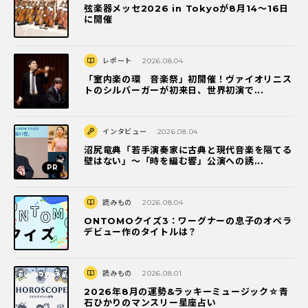
弦楽器メッセ2026 in Tokyoが8月14～16日
に開催
レポート
2026.08.04
「室内楽の環 音楽祭」初開催！ヴァイオリニス
トのシルバーガーが初来日、世界初演で...
インタビュー
2026.08.04
沼尻竜典「若手演奏家に古典と現代音楽を隔てる
壁はない」～「時を編む響」公演への誘...
読みもの
2026.08.04
ONTOMOクイズ3：ワーグナーの息子のオペラ
デビュー作のタイトルは？
読みもの
2026.08.01
2026年8月の運勢&ラッキーミュージック☆青
石ひかりのマンスリー星座占い