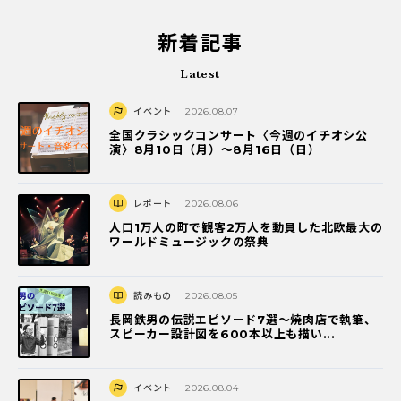
新着記事
Latest
イベント
2026.08.07
全国クラシックコンサート〈今週のイチオシ公
演〉8月10日（月）～8月16日（日）
レポート
2026.08.06
人口1万人の町で観客2万人を動員した北欧最大の
ワールドミュージックの祭典
読みもの
2026.08.05
長岡鉄男の伝説エピソード7選〜焼肉店で執筆、
スピーカー設計図を600本以上も描い...
イベント
2026.08.04