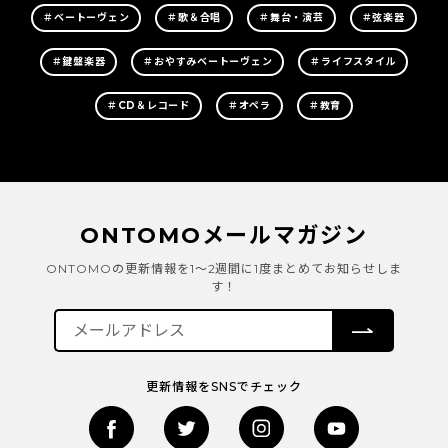
＃ベートーヴェン
＃歌＆合唱
＃舞台・演芸
＃弦楽器
＃鍵盤楽器
＃おやすみベートーヴェン
＃ライフスタイル
＃CD＆レコード
＃オペラ
＃教育
ONTOMOメールマガジン
ONTOMOの更新情報を1～2週間に1度まとめてお知らせしま
す！
更新情報をSNSでチェック