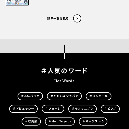
記事一覧を見る
＃人気のワード
Hot Words
＃J.S.バッハ
＃ただいまショパン
＃コンクール
＃ドビュッシー
＃フォーレ
＃ラフマニノフ
＃ピアノ
＃吹奏楽
＃Hot Topics
＃オーケストラ