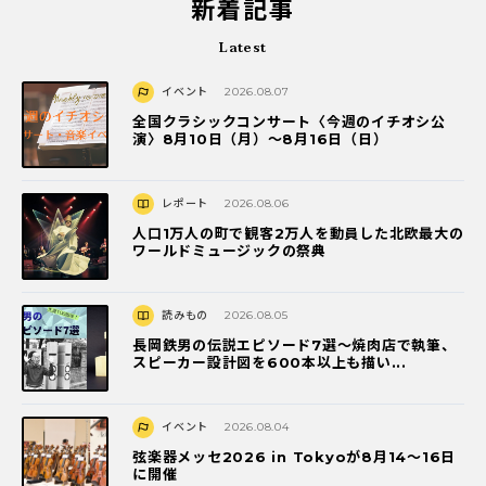
新着記事
Latest
イベント
2026.08.07
全国クラシックコンサート〈今週のイチオシ公
演〉8月10日（月）～8月16日（日）
レポート
2026.08.06
人口1万人の町で観客2万人を動員した北欧最大の
ワールドミュージックの祭典
読みもの
2026.08.05
長岡鉄男の伝説エピソード7選〜焼肉店で執筆、
スピーカー設計図を600本以上も描い...
イベント
2026.08.04
弦楽器メッセ2026 in Tokyoが8月14～16日
に開催