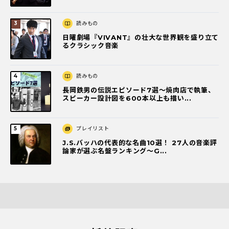
読みもの
日曜劇場『VIVANT』の壮大な世界観を盛り立て
るクラシック音楽
読みもの
長岡鉄男の伝説エピソード7選〜焼肉店で執筆、
スピーカー設計図を600本以上も描い...
プレイリスト
J.S.バッハの代表的な名曲10選！ 27人の音楽評
論家が選ぶ名盤ランキング〜G...