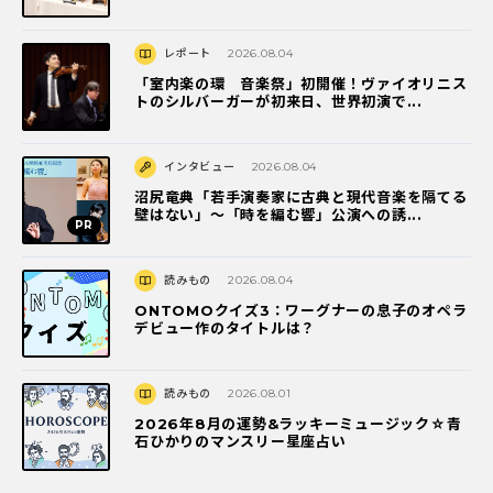
レポート
2026.08.04
「室内楽の環 音楽祭」初開催！ヴァイオリニス
トのシルバーガーが初来日、世界初演で...
インタビュー
2026.08.04
沼尻竜典「若手演奏家に古典と現代音楽を隔てる
壁はない」～「時を編む響」公演への誘...
読みもの
2026.08.04
ONTOMOクイズ3：ワーグナーの息子のオペラ
デビュー作のタイトルは？
読みもの
2026.08.01
2026年8月の運勢&ラッキーミュージック☆青
石ひかりのマンスリー星座占い