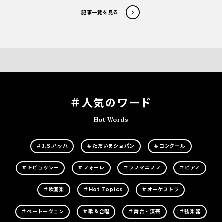
記事一覧を見る
＃人気のワード
Hot Words
＃J.S.バッハ
＃ただいまショパン
＃コンクール
＃ドビュッシー
＃フォーレ
＃ラフマニノフ
＃ピアノ
＃吹奏楽
＃Hot Topics
＃オーケストラ
＃ベートーヴェン
＃歌＆合唱
＃舞台・演芸
＃弦楽器