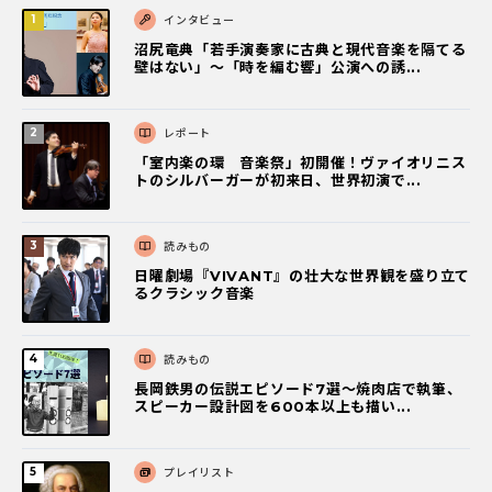
インタビュー
沼尻竜典「若手演奏家に古典と現代音楽を隔てる
壁はない」～「時を編む響」公演への誘...
レポート
「室内楽の環 音楽祭」初開催！ヴァイオリニス
トのシルバーガーが初来日、世界初演で...
読みもの
日曜劇場『VIVANT』の壮大な世界観を盛り立て
るクラシック音楽
読みもの
長岡鉄男の伝説エピソード7選〜焼肉店で執筆、
スピーカー設計図を600本以上も描い...
プレイリスト