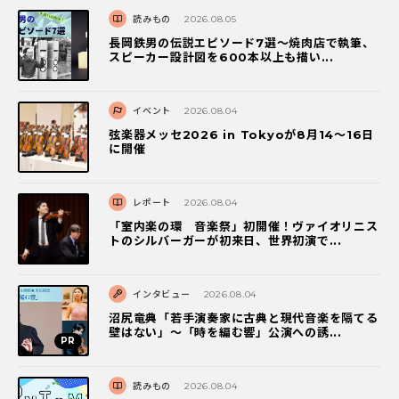
読みもの
2026.08.05
長岡鉄男の伝説エピソード7選〜焼肉店で執筆、
スピーカー設計図を600本以上も描い...
イベント
2026.08.04
弦楽器メッセ2026 in Tokyoが8月14～16日
に開催
レポート
2026.08.04
「室内楽の環 音楽祭」初開催！ヴァイオリニス
トのシルバーガーが初来日、世界初演で...
インタビュー
2026.08.04
沼尻竜典「若手演奏家に古典と現代音楽を隔てる
壁はない」～「時を編む響」公演への誘...
読みもの
2026.08.04