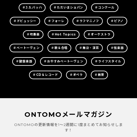
＃J.S.バッハ
＃ただいまショパン
＃コンクール
＃ドビュッシー
＃フォーレ
＃ラフマニノフ
＃ピアノ
＃吹奏楽
＃Hot Topics
＃オーケストラ
＃ベートーヴェン
＃歌＆合唱
＃舞台・演芸
＃弦楽器
＃鍵盤楽器
＃おやすみベートーヴェン
＃ライフスタイル
＃CD＆レコード
＃オペラ
＃教育
ONTOMOメールマガジン
ONTOMOの更新情報を1～2週間に1度まとめてお知らせしま
す！