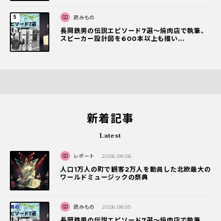
読みもの
長岡鉄男の伝説エピソード7選〜焼肉店で執筆、
スピーカー設計図を600本以上も描い...
新着記事
Latest
レポート
2026.08.06
人口1万人の町で観客2万人を動員した北欧最大の
ワールドミュージックの祭典
読みもの
2026.08.05
長岡鉄男の伝説エピソード7選〜焼肉店で執筆、