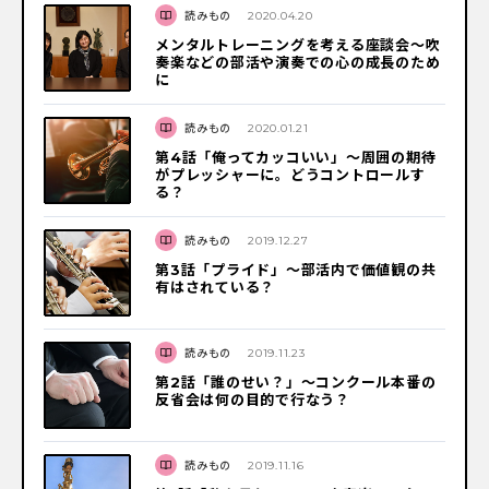
読みもの
2020.04.20
メンタルトレーニングを考える座談会〜吹
奏楽などの部活や演奏での心の成長のため
に
読みもの
2020.01.21
第4話「俺ってカッコいい」〜周囲の期待
がプレッシャーに。どうコントロールす
る？
読みもの
2019.12.27
第3話「プライド」〜部活内で価値観の共
有はされている？
読みもの
2019.11.23
第2話「誰のせい？」～コンクール本番の
反省会は何の目的で行なう？
読みもの
2019.11.16