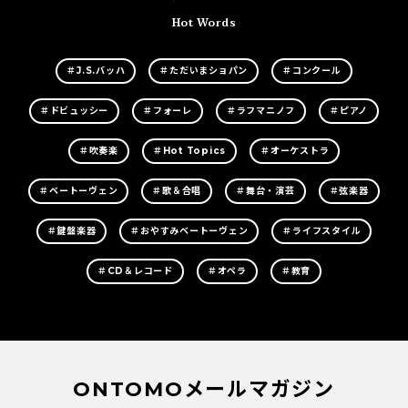
Hot Words
＃J.S.バッハ
＃ただいまショパン
＃コンクール
＃ドビュッシー
＃フォーレ
＃ラフマニノフ
＃ピアノ
＃吹奏楽
＃Hot Topics
＃オーケストラ
＃ベートーヴェン
＃歌＆合唱
＃舞台・演芸
＃弦楽器
＃鍵盤楽器
＃おやすみベートーヴェン
＃ライフスタイル
＃CD＆レコード
＃オペラ
＃教育
ONTOMOメールマガジン