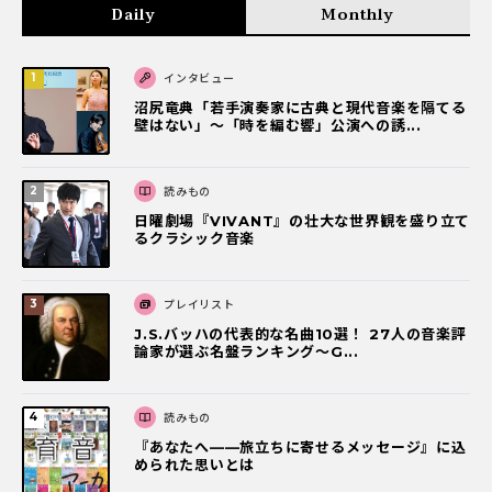
Daily
Monthly
インタビュー
沼尻竜典「若手演奏家に古典と現代音楽を隔てる
壁はない」～「時を編む響」公演への誘...
読みもの
日曜劇場『VIVANT』の壮大な世界観を盛り立て
るクラシック音楽
プレイリスト
J.S.バッハの代表的な名曲10選！ 27人の音楽評
論家が選ぶ名盤ランキング〜G...
読みもの
『あなたへ――旅立ちに寄せるメッセージ』に込
められた思いとは