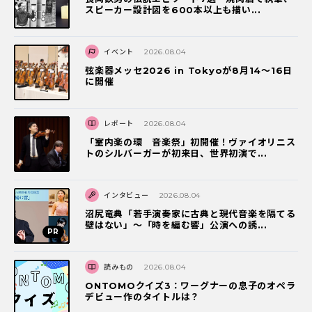
スピーカー設計図を600本以上も描い...
イベント
2026.08.04
弦楽器メッセ2026 in Tokyoが8月14～16日
に開催
レポート
2026.08.04
「室内楽の環 音楽祭」初開催！ヴァイオリニス
トのシルバーガーが初来日、世界初演で...
インタビュー
2026.08.04
沼尻竜典「若手演奏家に古典と現代音楽を隔てる
壁はない」～「時を編む響」公演への誘...
読みもの
2026.08.04
ONTOMOクイズ3：ワーグナーの息子のオペラ
デビュー作のタイトルは？