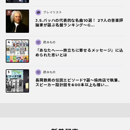
プレイリスト
J.S.バッハの代表的な名曲10選！ 27人の音楽評
論家が選ぶ名盤ランキング〜G...
読みもの
『あなたへ――旅立ちに寄せるメッセージ』に込
められた思いとは
読みもの
長岡鉄男の伝説エピソード7選〜焼肉店で執筆、
スピーカー設計図を600本以上も描い...