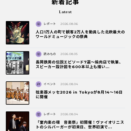
新着記事
Latest
レポート
2026.08.06
人口1万人の町で観客2万人を動員した北欧最大の
ワールドミュージックの祭典
読みもの
2026.08.05
長岡鉄男の伝説エピソード7選〜焼肉店で執筆、
スピーカー設計図を600本以上も描い...
イベント
2026.08.04
弦楽器メッセ2026 in Tokyoが8月14～16日
に開催
レポート
2026.08.04
「室内楽の環 音楽祭」初開催！ヴァイオリニス
トのシルバーガーが初来日、世界初演で...