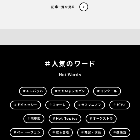
記事一覧を見る
＃人気のワード
Hot Words
＃J.S.バッハ
＃ただいまショパン
＃コンクール
＃ドビュッシー
＃フォーレ
＃ラフマニノフ
＃ピアノ
＃吹奏楽
＃Hot Topics
＃オーケストラ
＃ベートーヴェン
＃歌＆合唱
＃舞台・演芸
＃弦楽器