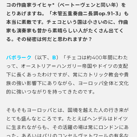
コの作曲家ライヒャ*（ベートーヴェンと同い年）を
とりあげますね。「木管五重奏曲ニ長調op.91-3」も
本当に素敵です。チェコという国は小さいのに、作曲
家も演奏家も昔から素晴らしい人がたくさん出てく
る。その秘密は何だと思われますか？
バボラーク
（以下、
B
）「チェコは約400年間にわた
って、オーストリア＝ハンガリー帝国やドイツの支配
下に長くあったわけですが、常にカトリック教会や貴
族の強い影響下にありながら、ヨーロッパ全体と文化
的に強いつながりを持ってきたのです。
そもそもヨーロッパとは、国境を越えた人の行き来が
とても盛んなところです。たとえばヘンデルはドイツ
に生まれながらも、その活躍の場は常にロンドンにあ
った。あるいはパリのコンセルヴァトワールの有名な