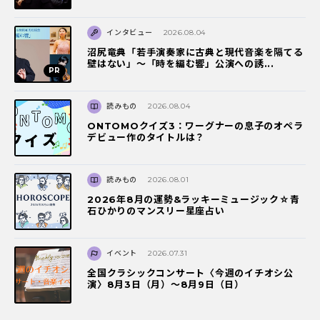
インタビュー
2026.08.04
沼尻竜典「若手演奏家に古典と現代音楽を隔てる
壁はない」～「時を編む響」公演への誘...
読みもの
2026.08.04
ONTOMOクイズ3：ワーグナーの息子のオペラ
デビュー作のタイトルは？
読みもの
2026.08.01
2026年8月の運勢&ラッキーミュージック☆青
石ひかりのマンスリー星座占い
イベント
2026.07.31
全国クラシックコンサート〈今週のイチオシ公
演〉8月3日（月）～8月9日（日）