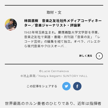
取材・文
林田直樹 音楽之友社社外メディアコーディネー
ター／音楽ジャーナリスト・評論家
1963年埼玉県生まれ。慶應義塾大学文学部を卒業、
音楽之友社で楽譜・書籍・月刊誌「音楽の友」「レ
コード芸術」の編集を経て独立。オペラ、バレエか
ら現代音楽やクロスオーバ...
詳しく見る
©Lucie Cermakova
©池上直哉／Naoya Ikegami SUNTORY HALL
この記事をシェアする
世界最高のホルン奏者のひとりであり、近年は指揮者