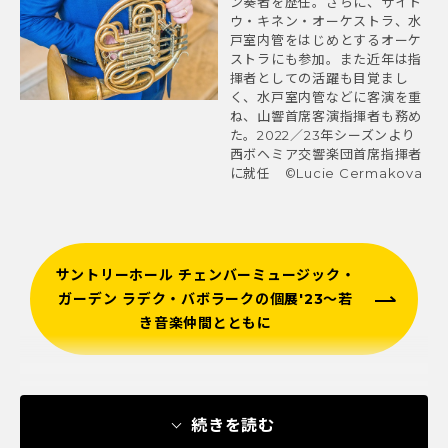
ン奏者を歴任。さらに、サイト
ウ・キネン・オーケストラ、水
戸室内管をはじめとするオーケ
ストラにも参加。また近年は指
揮者としての活躍も目覚まし
く、水戸室内管などに客演を重
ね、山響首席客演指揮者も務め
た。2022／23年シーズンより
西ボヘミア交響楽団首席指揮者
に就任 ©Lucie Cermakova
サントリーホール チェンバーミュージック・
ガーデン ラデク・バボラークの個展'23～若
き音楽仲間とともに
続きを読む