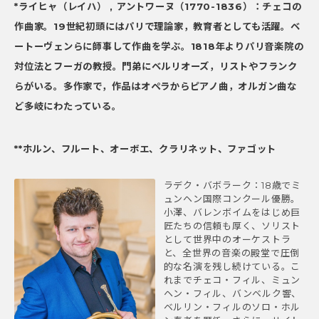
*ライヒャ（レイハ） , アントワーヌ（1770-1836）：
チェコの
作曲家。19世紀初頭にはパリで理論家，教育者としても活躍。ベ
ートーヴェンらに師事して作曲を学ぶ。1818年よりパリ音楽院の
対位法とフーガの教授。門弟にベルリオーズ，リストやフランク
らがいる。多作家で，作品はオペラからピアノ曲，オルガン曲な
ど多岐にわたっている。
**ホルン、フルート、オーボエ、クラリネット、ファゴット
ラデク・バボラーク：18歳でミ
ュンヘン国際コンクール優勝。
小澤、バレンボイムをはじめ巨
匠たちの信頼も厚く、ソリスト
として世界中のオーケストラ
と、全世界の音楽の殿堂で圧倒
的な名演を残し続けている。こ
れまでチェコ・フィル、ミュン
ヘン・フィル、バンベルク響、
ベルリン・フィルのソロ・ホル