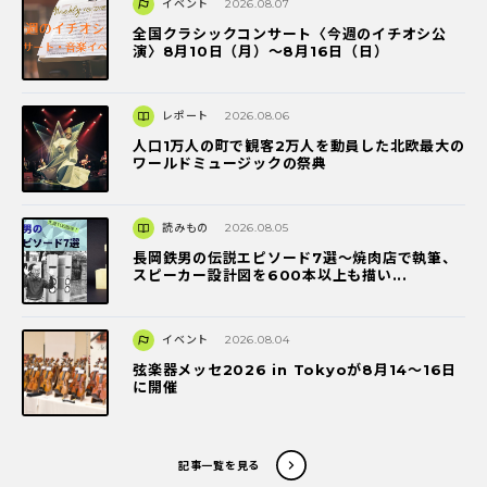
イベント
2026.08.07
全国クラシックコンサート〈今週のイチオシ公
演〉8月10日（月）～8月16日（日）
レポート
2026.08.06
人口1万人の町で観客2万人を動員した北欧最大の
ワールドミュージックの祭典
読みもの
2026.08.05
長岡鉄男の伝説エピソード7選〜焼肉店で執筆、
スピーカー設計図を600本以上も描い...
イベント
2026.08.04
弦楽器メッセ2026 in Tokyoが8月14～16日
に開催
記事一覧を見る