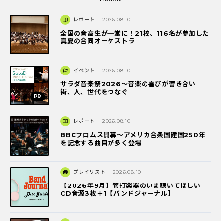
レポート
2026.08.10
全国の音高生が一堂に！21校、116名が参加した
真夏の合同オーケストラ
イベント
2026.08.10
サラダ音楽祭2026～音楽の喜びが響き合い
街、人、世代をつなぐ
レポート
2026.08.10
BBCプロムス開幕～アメリカ合衆国建国250年
を記念する曲目が多く登場
プレイリスト
2026.08.10
【2026年9月】管打楽器のいま聴いてほしい
CD音源3枚＋1【バンドジャーナル】