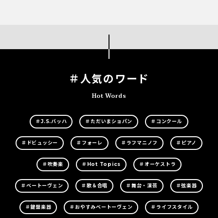
＃人気のワード
Hot Words
＃J.S.バッハ
＃ただいまショパン
＃コンクール
＃ドビュッシー
＃フォーレ
＃ラフマニノフ
＃ピアノ
＃吹奏楽
＃Hot Topics
＃オーケストラ
＃ベートーヴェン
＃歌＆合唱
＃舞台・演芸
＃弦楽器
＃鍵盤楽器
＃おやすみベートーヴェン
＃ライフスタイル