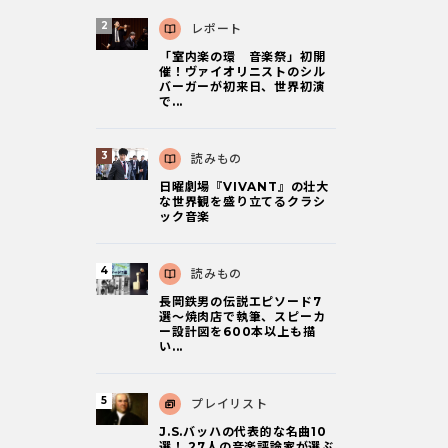
レポート
「室内楽の環 音楽祭」初開
催！ヴァイオリニストのシル
バーガーが初来日、世界初演
で...
読みもの
日曜劇場『VIVANT』の壮大
な世界観を盛り立てるクラシ
ック音楽
読みもの
長岡鉄男の伝説エピソード7
選〜焼肉店で執筆、スピーカ
ー設計図を600本以上も描
い...
プレイリスト
J.S.バッハの代表的な名曲10
選！ 27人の音楽評論家が選ぶ