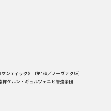
ロマンティック》〔第1稿／ノーヴァク版〕
指揮ケルン・ギュルツェニヒ管弦楽団