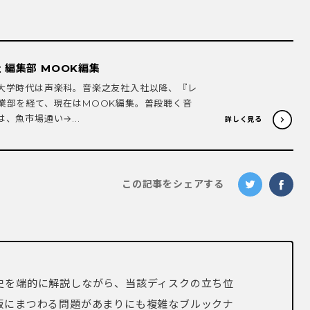
 編集部 MOOK編集
大学時代は声楽科。音楽之友社入社以降、『レ
業部を経て、現在はMOOK編集。普段聴く音
、魚市場通い→...
詳しく見る
この記事をシェアする
史を端的に解説しながら、当該ディスクの立ち位
版にまつわる問題があまりにも複雑なブルックナ