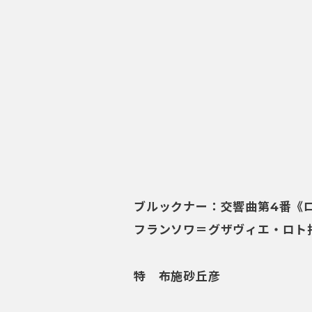
ブルックナー：交響曲第4番《
フランソワ＝グザヴィエ・ロト
特 布施砂丘彦