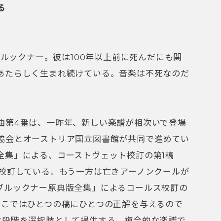
る
るブルックナー。彼は100年以上前に死んだにも関
あたらしく生まれ続けている。音楽は不死なのだ
曲第4番は、一昨年、新しい楽譜が相次いで登場
協会とオーストリア国立図書館が共同で進めてい
全集」による、コーストヴェット校訂の第1稿
も校訂している。もう一方は亡きアーノンクールが
ブルックナー原典版全集」によるコールス校訂の
ここではひとつの稿にひとつの正解を与えるので
な段階を選択肢として提供する、複合的な楽譜で