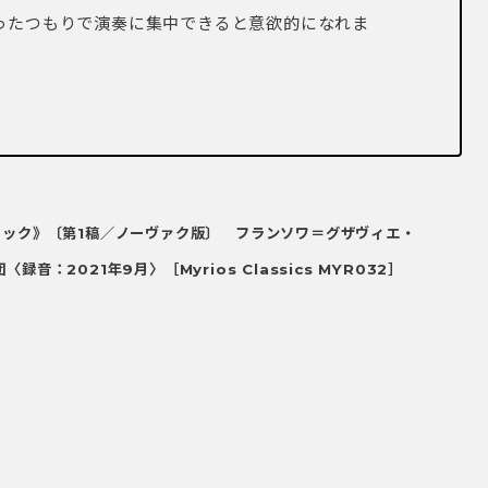
ったつもりで演奏に集中できると意欲的になれま
ィック》〔第1稿／ノーヴァク版〕
フランソワ＝グザヴィエ・
団
〈録音：2021年9月〉
［Myrios Classics MYR032］