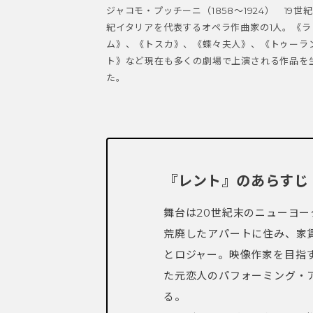
ジャコモ・プッチーニ（1858〜1924） 19世紀
紀イタリアを代表するオペラ作曲家の1人。《ラ
ム》、《トスカ》、《蝶々夫人》、《トゥーラ
ト》など現在も多くの劇場で上演される作品を
た。
『レント』のあらすじ
舞台は20世紀末のニューヨ
荒廃したアパートに住み、家
とロジャー。映像作家を目指
た元恋人のパフォーミング・
る。