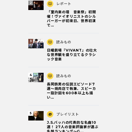
レポート
「室内楽の環 音楽祭」初開
催！ヴァイオリニストのシル
バーガーが初来日、世界初演
で...
読みもの
日曜劇場『VIVANT』の壮大
な世界観を盛り立てるクラシ
ック音楽
読みもの
長岡鉄男の伝説エピソード7
選〜焼肉店で執筆、スピーカ
ー設計図を600本以上も描
い...
プレイリスト
J.S.バッハの代表的な名曲10
選！ 27人の音楽評論家が選ぶ
名盤ランキング〜G...