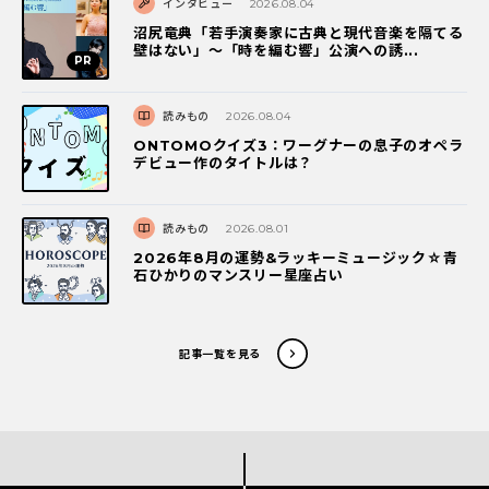
インタビュー
2026.08.04
沼尻竜典「若手演奏家に古典と現代音楽を隔てる
壁はない」～「時を編む響」公演への誘...
読みもの
2026.08.04
ONTOMOクイズ3：ワーグナーの息子のオペラ
デビュー作のタイトルは？
読みもの
2026.08.01
2026年8月の運勢&ラッキーミュージック☆青
石ひかりのマンスリー星座占い
記事一覧を見る