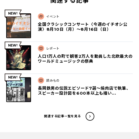
関連する記事
イベント
全国クラシックコンサート〈今週のイチオシ公
演〉8月10日（月）～8月16日（日）
レポート
人口1万人の町で観客2万人を動員した北欧最大の
ワールドミュージックの祭典
読みもの
長岡鉄男の伝説エピソード7選〜焼肉店で執筆、
スピーカー設計図を600本以上も描い...
関連する記事一覧を見る