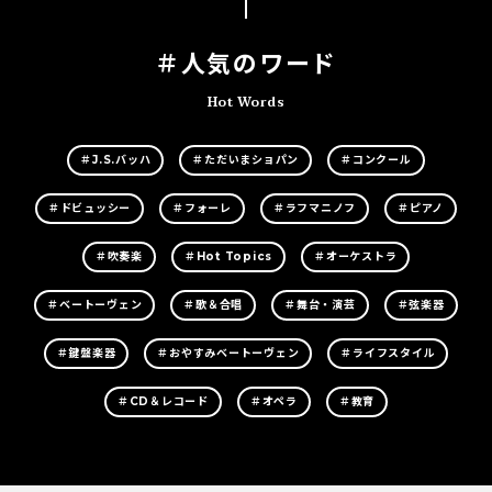
＃人気のワード
Hot Words
＃J.S.バッハ
＃ただいまショパン
＃コンクール
＃ドビュッシー
＃フォーレ
＃ラフマニノフ
＃ピアノ
＃吹奏楽
＃Hot Topics
＃オーケストラ
＃ベートーヴェン
＃歌＆合唱
＃舞台・演芸
＃弦楽器
＃鍵盤楽器
＃おやすみベートーヴェン
＃ライフスタイル
＃CD＆レコード
＃オペラ
＃教育