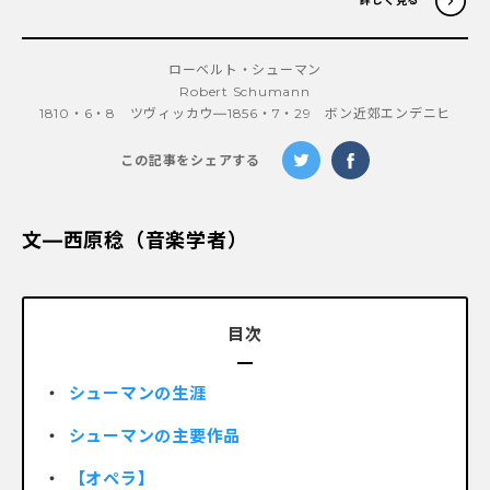
詳しく見る
ローベルト・シューマン
Robert Schumann
1810・6・8 ツヴィッカウ―1856・7・29 ボン近郊エンデニヒ
この記事をシェアする
文―西原稔（音楽学者）
目次
シューマンの生涯
シューマンの主要作品
【オペラ】