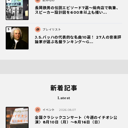
読みもの
長岡鉄男の伝説エピソード7選〜焼肉店で執筆、
スピーカー設計図を600本以上も描い...
プレイリスト
J.S.バッハの代表的な名曲10選！ 27人の音楽評
論家が選ぶ名盤ランキング〜G...
新着記事
Latest
イベント
2026.08.07
全国クラシックコンサート〈今週のイチオシ公
演〉8月10日（月）～8月16日（日）