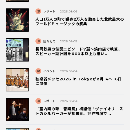
レポート
2026.08.06
人口1万人の町で観客2万人を動員した北欧最大の
ワールドミュージックの祭典
読みもの
2026.08.05
長岡鉄男の伝説エピソード7選〜焼肉店で執筆、
スピーカー設計図を600本以上も描い...
イベント
2026.08.04
弦楽器メッセ2026 in Tokyoが8月14～16日
に開催
レポート
2026.08.04
「室内楽の環 音楽祭」初開催！ヴァイオリニス
トのシルバーガーが初来日、世界初演で...