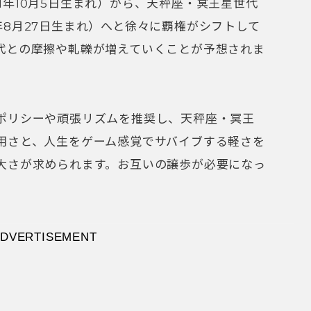
971年10月5日生まれ）から、天秤座・冥王星世代
84年8月27日生まれ）へと徐々に覇権がシフトして
代との摩擦や軋轢が増えていくことが予想されま
ポリシーや頑張リズムを推奨し、天秤座・冥王
用さと、人生をゲーム感覚でサバイブする軽さを
大さが求められます。お互いの譲歩が必要になっ
DVERTISEMENT