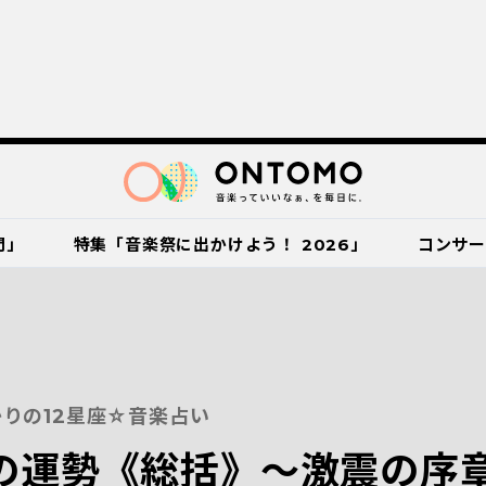
門」
特集「音楽祭に出かけよう！ 2026」
コンサ
かりの12星座☆音楽占い
】の運勢《総括》〜激震の序