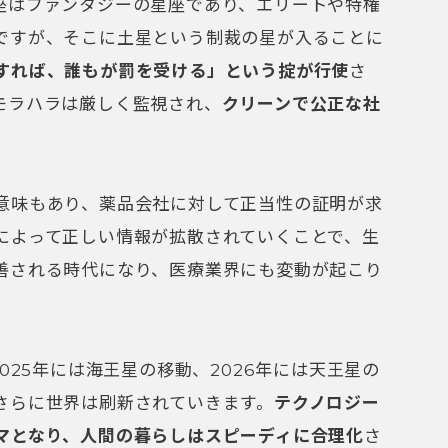
座はファンタジーの星座であり、エリートや特権
ですが、そこに土星という制裁の星が入ることに
すれば、誰もが罰を受ける」という掟が行使
さ
モラハラは厳しく監視され、
クリーンで公正な社
意味もあり、薬品会社に対して正当性の証明が求
によって正しい情報が拡散されていくことで、生
善される時代になり、医療業界にも変動が起こり
2025年には海王星の移動、2026年には天王星の
さらに世界は刷新されていきます。
テクノロジー
マとなり、人間の暮らしはスピーディに合理化
さ