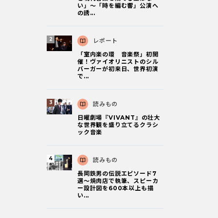
い」～「時を編む響」公演へ
の誘...
レポート
「室内楽の環 音楽祭」初開
催！ヴァイオリニストのシル
バーガーが初来日、世界初演
で...
読みもの
日曜劇場『VIVANT』の壮大
な世界観を盛り立てるクラシ
ック音楽
読みもの
長岡鉄男の伝説エピソード7
選〜焼肉店で執筆、スピーカ
ー設計図を600本以上も描
い...