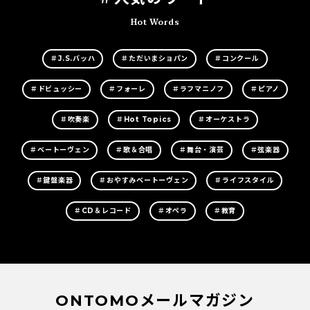
Hot Words
＃J.S.バッハ
＃ただいまショパン
＃コンクール
＃ドビュッシー
＃フォーレ
＃ラフマニノフ
＃ピアノ
＃吹奏楽
＃Hot Topics
＃オーケストラ
＃ベートーヴェン
＃歌＆合唱
＃舞台・演芸
＃弦楽器
＃鍵盤楽器
＃おやすみベートーヴェン
＃ライフスタイル
＃CD＆レコード
＃オペラ
＃教育
ONTOMOメールマガジン