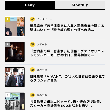
Daily
Monthly
インタビュー
沼尻竜典「若手演奏家に古典と現代音楽を隔てる
壁はない」～「時を編む響」公演への誘...
レポート
「室内楽の環 音楽祭」初開催！ヴァイオリニス
トのシルバーガーが初来日、世界初演で...
読みもの
日曜劇場『VIVANT』の壮大な世界観を盛り立て
るクラシック音楽
読みもの
長岡鉄男の伝説エピソード7選〜焼肉店で執筆、
スピーカー設計図を600本以上も描い...