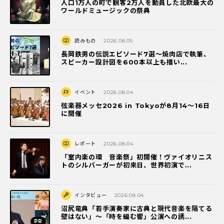
人口1万人の町で観客2万人を動員した北欧最大の
ワールドミュージックの祭典
読みもの
2026.08.05
長岡鉄男の伝説エピソード7選〜焼肉店で執筆、
スピーカー設計図を600本以上も描い...
イベント
2026.08.04
弦楽器メッセ2026 in Tokyoが8月14～16日
に開催
レポート
2026.08.04
「室内楽の環 音楽祭」初開催！ヴァイオリニス
トのシルバーガーが初来日、世界初演で...
インタビュー
2026.08.04
沼尻竜典「若手演奏家に古典と現代音楽を隔てる
壁はない」～「時を編む響」公演への誘...