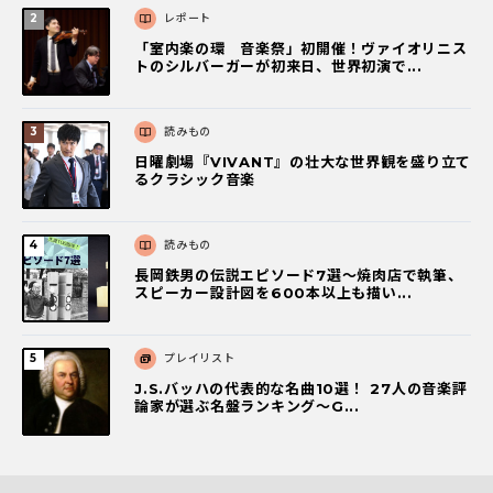
レポート
「室内楽の環 音楽祭」初開催！ヴァイオリニス
トのシルバーガーが初来日、世界初演で...
読みもの
日曜劇場『VIVANT』の壮大な世界観を盛り立て
るクラシック音楽
読みもの
長岡鉄男の伝説エピソード7選〜焼肉店で執筆、
スピーカー設計図を600本以上も描い...
プレイリスト
J.S.バッハの代表的な名曲10選！ 27人の音楽評
論家が選ぶ名盤ランキング〜G...