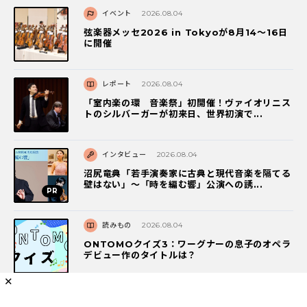
イベント
2026.08.04
弦楽器メッセ2026 in Tokyoが8月14～16日
に開催
レポート
2026.08.04
「室内楽の環 音楽祭」初開催！ヴァイオリニス
トのシルバーガーが初来日、世界初演で...
インタビュー
2026.08.04
沼尻竜典「若手演奏家に古典と現代音楽を隔てる
壁はない」～「時を編む響」公演への誘...
読みもの
2026.08.04
ONTOMOクイズ3：ワーグナーの息子のオペラ
デビュー作のタイトルは？
✕
読みもの
2026.08.01