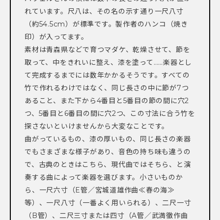
れています。尺八は、その名の示す通り一尺八寸
（約54.5cm）が標準です。製作者のハンコ（焼き
印）が入ってます。
素材は青森県などで育つマダケ、乾燥させて、節を
取って、中をきれいに整え、漆を塗って……楽器とし
て完成するまでには数年かかるそうです。すべての
竹で作れるわけではなく、同じ長さの中に節が7つ
あること、また下から4番目と5番目の節の間に穴2
つ、5番目と6番目の間に穴2つ、この寸法に合う竹を
探さないといけませんから大変なことです。
曲がっているもの、漆の厚いもの、同じ長さの楽器
でもさまざまな様子があり、音色の持ち味も違うの
で、古典のときはこちら、現代曲ではそちら、と演
奏する曲によって楽器を選びます。小さいものか
ら、一尺六寸（E管／宮城道雄作曲≪春の海≫
等）、一尺八寸（一番よく用いられる）、二尺一寸
（B管）、二尺三寸または四寸（A管／武満徹作曲