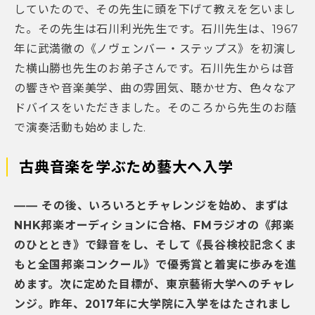
していたので、その先生に頭を下げて教えを乞いまし
た。その先生は石川利光先生です。石川先生は、1967
年に武満徹の《ノヴェンバー・ステップス》を初演し
た横山勝也先生のお弟子さんです。石川先生からは音
の響きや音楽美学、曲の雰囲気、聴かせ方、色々なア
ドバイスをいただきました。そのころから先生のお蔭
で演奏活動も始めました.
古典音楽を学ぶため藝大へ入学
―― その後、いろいろとチャレンジを始め、まずは
NHK邦楽オーディションに合格、FMラジオの《邦楽
のひととき》で録音をし、そして《長谷検校記念くま
もと全国邦楽コンクール》で優秀賞と着実に歩みを進
めます。次に定めた目標が、東京藝術大学へのチャレ
ンジ。昨年、2017
年に大学院に入学をはたされまし