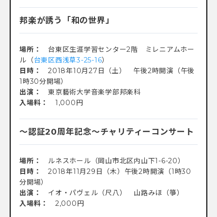
邦楽が誘う「和の世界」
場所：
台東区生涯学習センター2階 ミレニアムホー
ル（
台東区西浅草3-25-16
）
日時：
2018年10月27日（土） 午後2時開演（午後
1時30分開場）
出演：
東京藝術大学音楽学部邦楽科
入場料：
1,000円
～認証20周年記念～チャリティーコンサート
場所：
ルネスホール（岡山市北区内山下1-6-20）
日時：
2018年11月29日（木）午後2時開演（1時30
分開場）
出演：
イオ・パヴェル（尺八） 山路みほ（箏）
入場料：
2,000円