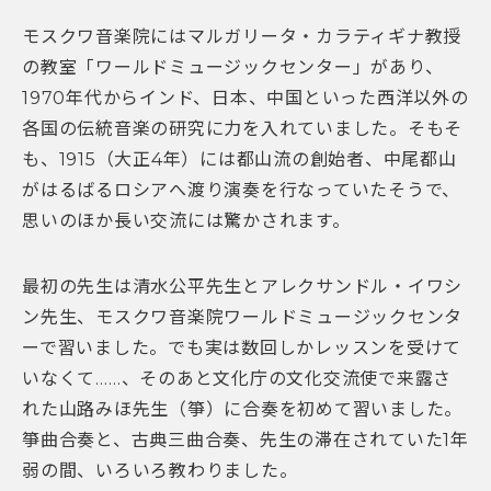
モスクワ音楽院にはマルガリータ・カラティギナ教授
の教室「ワールドミュージックセンター」があり、
1970年代からインド、日本、中国といった西洋以外の
各国の伝統音楽の研究に力を入れていました。そもそ
も、1915（大正4年）には都山流の創始者、中尾都山
がはるばるロシアへ渡り演奏を行なっていたそうで、
思いのほか長い交流には驚かされます。
最初の先生は清水公平先生とアレクサンドル・イワシ
ン先生、モスクワ音楽院ワールドミュージックセンタ
ーで習いました。でも実は数回しかレッスンを受けて
いなくて……、そのあと文化庁の文化交流使で来露さ
れた山路みほ先生（箏）に合奏を初めて習いました。
箏曲合奏と、古典三曲合奏、先生の滞在されていた1年
弱の間、いろいろ教わりました。