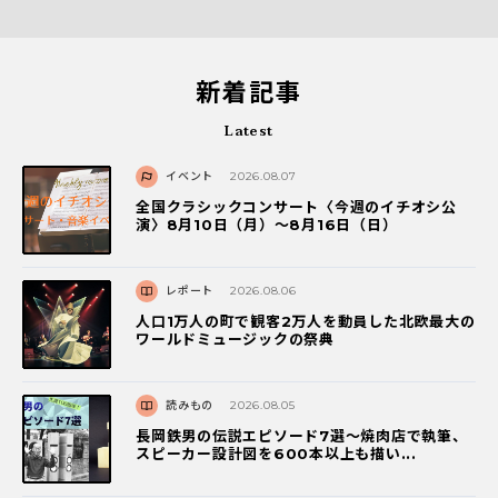
新着記事
Latest
イベント
2026.08.07
全国クラシックコンサート〈今週のイチオシ公
演〉8月10日（月）～8月16日（日）
レポート
2026.08.06
人口1万人の町で観客2万人を動員した北欧最大の
ワールドミュージックの祭典
読みもの
2026.08.05
長岡鉄男の伝説エピソード7選〜焼肉店で執筆、
スピーカー設計図を600本以上も描い...