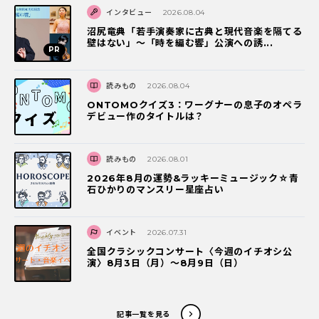
インタビュー
2026.08.04
沼尻竜典「若手演奏家に古典と現代音楽を隔てる
壁はない」～「時を編む響」公演への誘...
読みもの
2026.08.04
ONTOMOクイズ3：ワーグナーの息子のオペラ
デビュー作のタイトルは？
読みもの
2026.08.01
2026年8月の運勢&ラッキーミュージック☆青
石ひかりのマンスリー星座占い
イベント
2026.07.31
全国クラシックコンサート〈今週のイチオシ公
演〉8月3日（月）～8月9日（日）
記事一覧を見る