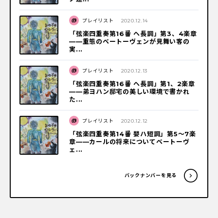
プレイリスト
2020.12.14
「弦楽四重奏第16番 ヘ長調」第3、4楽章
——重態のベートーヴェンが見舞い客の
実...
プレイリスト
2020.12.13
「弦楽四重奏第16番 ヘ長調」第1、2楽章
——弟ヨハン邸宅の美しい環境で書かれ
た...
プレイリスト
2020.12.12
「弦楽四重奏第14番 嬰ハ短調」第5〜7楽
章——カールの将来についてベートーヴ
ェ...
バックナンバーを見る