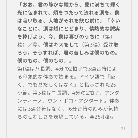
「
おお、君の静かな瞳から、愛に満ちて輝く
光に包まれて、頬をつたって流れる涙を、僕
は吸い取る、大地がそれを飲む前に
」「
幸い
なことに、涙は頬にとどまり、情熱的な誠実
を捧げよう、今、僕は喜びのうちに
（第1
稿）／
今、僕はキスをして
（第3稿）
受け取
ろう。そうすれば、君の苦しみは僕のもの。
僕のもの、僕のもの
」。
第1稿はハ長調、4分の2拍子で3連音符によ
る印象的な伴奏で始まる。ドイツ語で「速
く、でも甚だしくはなく」と指示された25
小節。第3稿はニ長調、4分の2拍子、アンダ
ンティーノ、ウン・ポコ・アジタート。伴奏
には3連音符はなく、16分音符の刻みが気持
ちのせわしさを表現している。全25小節。