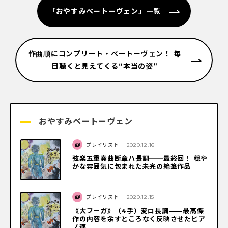
「おやすみベートーヴェン」一覧
作曲順にコンプリート・ベートーヴェン！ 毎
日聴くと見えてくる“本当の姿”
おやすみベートーヴェン
プレイリスト
2020.12.16
弦楽五重奏曲断章ハ長調——最終回！ 穏や
かな雰囲気に包まれた未完の絶筆作品
プレイリスト
2020.12.15
《大フーガ》（4手）変ロ長調——最高傑
作の内容を余すところなく反映させたピア
ノ連...