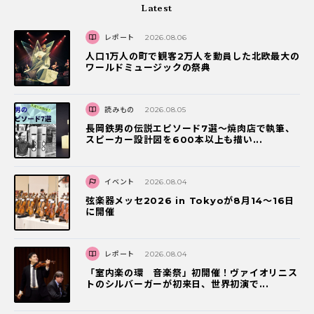
Latest
レポート
2026.08.06
人口1万人の町で観客2万人を動員した北欧最大の
ワールドミュージックの祭典
読みもの
2026.08.05
長岡鉄男の伝説エピソード7選〜焼肉店で執筆、
スピーカー設計図を600本以上も描い...
イベント
2026.08.04
弦楽器メッセ2026 in Tokyoが8月14～16日
に開催
レポート
2026.08.04
「室内楽の環 音楽祭」初開催！ヴァイオリニス
トのシルバーガーが初来日、世界初演で...