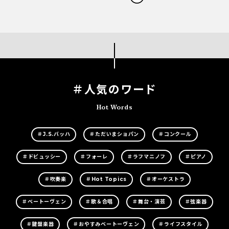
＃人気のワード
Hot Words
＃J.S.バッハ
＃ただいまショパン
＃コンクール
＃ドビュッシー
＃フォーレ
＃ラフマニノフ
＃ピアノ
＃吹奏楽
＃Hot Topics
＃オーケストラ
＃ベートーヴェン
＃歌＆合唱
＃舞台・演芸
＃弦楽器
＃鍵盤楽器
＃おやすみベートーヴェン
＃ライフスタイル