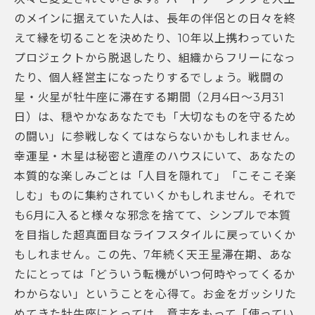
のメインに据えていた人は、長年の伴侶との日々を終
えて縁を切ることを決めたり、10年以上携わっていた
プロジェクトから脱退したり、組織からフリーになっ
たり、個人経営主になったりするでしょう。戦闘の
星・火星が牡牛座に滞在する期間（2月4日～3月31
日）は、穏やかなあなたでも「大切なものを守るため
の闘い」に参戦しなくてはならないかもしれません。
幸運星・木星は秘密と遺産のハウスにいて、あなたの
本質的な楽しみごとは「人目を隠れて」「こそこそ楽
しむ」ものに集約されていくかもしれません。それで
も6月に入ると様々な邪念を捨てて、シンプルで本質
を目指した超真面目なライフスタイルに戻っていくか
もしれません。この先、7年続く天王星滞在期、あな
たにとっては「どういう転機がいつ何時やってくるか
わからない」ということを心得て。お金をガッシリた
めてきた牡牛座にとっては、意志をもって「使ってい