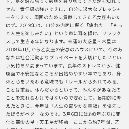
ず、足を踏ん張って窮地を乗り切ってきたかも知れま
せん。責任感の強さゆえに、自分に過大なプレッシャ
ーを与えて、周囲のために貢献してきた乙女座もいた
はず。2019年は、自分の内面に響く「疲れた」「もっ
と人生を楽しみたい」という声に耳を傾け、リラック
スして生きる年になります。幸運の大惑星・木星は
2018年11月から乙女座の安息のハウスにいて、今のあ
なたは社会活動よりプライベートを大切にしたいとい
う気持ちが高まっています。長年のストレスから、健
康面で不安定なところが出始めやすい年でもあり、身
体と心をいたわる意味でも「レールから外れてみる」
ことは重要。休んだからといって、みんながあなたの
ことを忘れるわけではないので安心して。長期的に考
えたときに、今年は「人生の密やかな幸福」を優先し
たほうがベターなのです。3月6日には約8年ぶりに変
化と革命の星・天王星が移動。ここから約7年間、乙