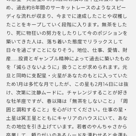
め、過去約8年間のサーキットレースのようなスピー
ディな流れが収まり、今までに達成したことや収穫し
たことをキープしていく段階に入ります。無茶をした
り、死に物狂いの努力をしたりして今のポジションを
築いてきた人は、落ち着いた態度でリラックスして
日々を過ごすことになりそう。地位、仕事、愛情、財
産……投資とギャンブル精神によって過去に築いたもの
を「減らさないように」扱うことが求められます。元
旦と同時に支配星・火星があなたのもとに入っていた
ため1月は多忙な月でしたが、この星も2月14日には抜
け、次第に沈静ムードに。チャレンジすることが好き
な牡羊座ですが、春以降は「無茶をしないこと」「周
囲と調和すること」を心がけてください。仕事の星・
土星は冥王星とともにキャリアのハウスにいて、あな
たの地位を引き上げています。若者のやんちゃさから
卒業して、頼りがいのあるムードを漂わせると金運も