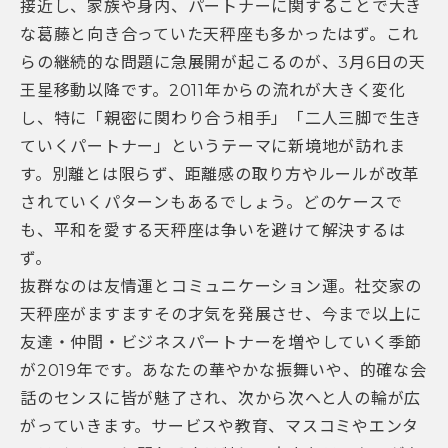
接近し、家族や身内、パートナーに関することで大き
な葛藤と向き合っていた天秤座も多かったはず。これ
らの継続的な問題に急展開が起こるのが、3月6日の天
王星移動以降です。2011年からの流れが大きく変化
し、特に「親密に関わり合う相手」「二人三脚で生き
ていくパートナー」というテーマに新境地が訪れま
す。別離とは限らず、距離感の取り方やルールが改革
されていくパターンもあるでしょう。どのケースで
も、平和を愛する天秤座は争いを避けて解決するは
ず。
抜群なのは友情運とコミュニケーション運。社交家の
天秤座がますますその才気を発展させ、今まで以上に
友達・仲間・ビジネスパートナーを増やしていく季節
が2019年です。あなたの華やかな振舞いや、的確な会
話のセンスに皆が魅了され、次から次へと人の輪が広
がっていきます。サービスや教育、マスコミやエンタ