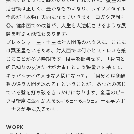
完治するような奇跡があるかもしれません。蟹座の生
活習慣は正しく、豊かなものになり、ライフスタイル
全般が「本物」志向になっていきます。ヨガや瞑想も
◎。健康面での改善が、人生を大逆転させるような展
開を呼ぶ可能性もあります。
プレッシャー星・土星は対人関係のハウスに。ここに
は冥王星もいるため、対人面では何かとストレスを感
じることが多い時期です。相手を批判せず、「身内と
顔見知りの友達だけが大事」という狭量さを捨てて、
キャパシティの大きな人間になって。「自分とは価値
観の違う人間を認める」ということが、あなたの感じ
ている壁を打ち破るきっかけになります。金運のピー
クは蟹座に金星が入る5月16日～6月9日。一足早いボ
ーナスが手に入るかも。
WORK