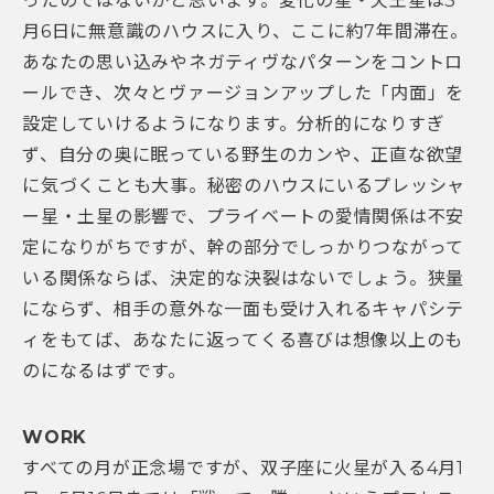
ったのではないかと思います。変化の星・天王星は3
月6日に無意識のハウスに入り、ここに約7年間滞在。
あなたの思い込みやネガティヴなパターンをコントロ
ールでき、次々とヴァージョンアップした「内面」を
設定していけるようになります。分析的になりすぎ
ず、自分の奥に眠っている野生のカンや、正直な欲望
に気づくことも大事。秘密のハウスにいるプレッシャ
ー星・土星の影響で、プライベートの愛情関係は不安
定になりがちですが、幹の部分でしっかりつながって
いる関係ならば、決定的な決裂はないでしょう。狭量
にならず、相手の意外な一面も受け入れるキャパシテ
ィをもてば、あなたに返ってくる喜びは想像以上のも
のになるはずです。
WORK
すべての月が正念場ですが、双子座に火星が入る4月1