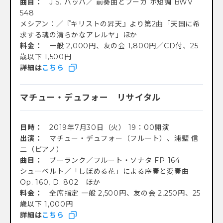
曲目：
J.S. バッハ／ 前奏曲とフーガ ホ短調 BWV
548
メシアン：／『キリストの昇天』より第2曲「天国に希
求する魂の清らかなアレルヤ」ほか
料金：
一般 2,000円、友の会 1,800円／CD付、25
歳以下 1,500円
詳細は
こちら
マチュー・デュフォー リサイタル
日時：
2019年7月30日（火） 19：00開演
出演：
マチュー・デュフォー（フルート）、浦壁 信
二（ピアノ）
曲目：
プーランク／フルート・ソナタ FP 164
シューベルト／「しぼめる花」による序奏と変奏曲
Op. 160, D. 802 ほか
料金：
全席指定 一般 2,500円、友の会 2,250円、25
歳以下 1,000円
詳細は
こちら