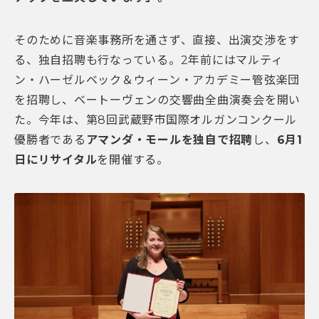
そのために音楽事務所を通さず、直接、出演交渉をす
る、独自招聘も行なっている。2年前にはマルティ
ン・ハーゼルベック＆ウィーン・アカデミー管弦楽団
を招聘し、ベートーヴェンの交響曲全曲演奏会を開い
た。今年は、第8回武蔵野市国際オルガンコンクール
優勝者である
アマンダ・モールを独自で招聘
し、
6
月1
日にリサイタル
を開催する。