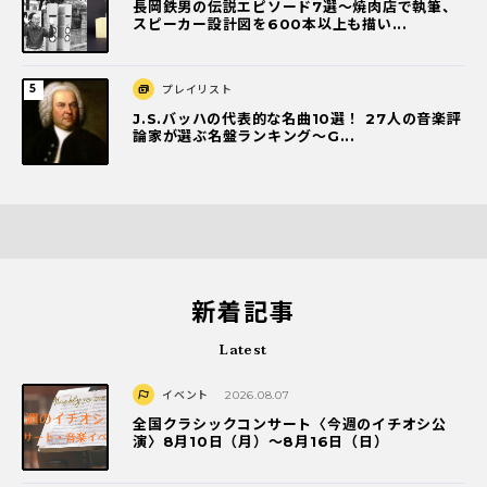
長岡鉄男の伝説エピソード7選〜焼肉店で執筆、
スピーカー設計図を600本以上も描い...
プレイリスト
J.S.バッハの代表的な名曲10選！ 27人の音楽評
論家が選ぶ名盤ランキング〜G...
新着記事
Latest
イベント
2026.08.07
全国クラシックコンサート〈今週のイチオシ公
演〉8月10日（月）～8月16日（日）