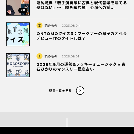
沼尻竜典「若手演奏家に古典と現代音楽を隔てる
壁はない」～「時を編む響」公演への誘...
読みもの
2026.08.04
ONTOMOクイズ3：ワーグナーの息子のオペラ
デビュー作のタイトルは？
読みもの
2026.08.01
2026年8月の運勢&ラッキーミュージック☆青
石ひかりのマンスリー星座占い
記事一覧を見る