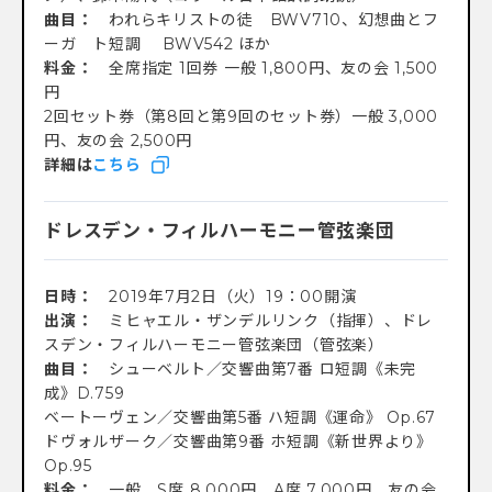
曲目：
われらキリストの徒 BWV710、幻想曲とフ
ーガ ト短調 BWV542 ほか
料金：
全席指定 1回券 一般 1,800円、友の会 1,500
円
2回セット券（第8回と第9回のセット券）一般 3,000
円、友の会 2,500円
詳細は
こちら
ドレスデン・フィルハーモニー管弦楽団
日時：
2019年7月2日（火）19：00開演
出演：
ミヒャエル・ザンデルリンク（指揮）、ドレ
スデン・フィルハーモニー管弦楽団（管弦楽）
曲目：
シューベルト／交響曲第7番 ロ短調《未完
成》D.759
ベートーヴェン／交響曲第5番 ハ短調《運命》 Op.67
ドヴォルザーク／交響曲第9番 ホ短調《新世界より》
Op.95
料金：
一般 S席 8,000円、A席 7,000円 友の会