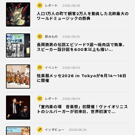
レポート
2026.08.06
人口1万人の町で観客2万人を動員した北欧最大の
ワールドミュージックの祭典
読みもの
2026.08.05
長岡鉄男の伝説エピソード7選〜焼肉店で執筆、
スピーカー設計図を600本以上も描い...
イベント
2026.08.04
弦楽器メッセ2026 in Tokyoが8月14～16日
に開催
レポート
2026.08.04
「室内楽の環 音楽祭」初開催！ヴァイオリニス
トのシルバーガーが初来日、世界初演で...
インタビュー
2026.08.04