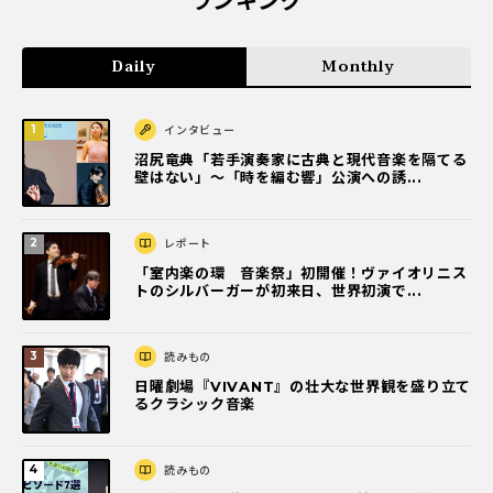
ランキング
Daily
Monthly
インタビュー
沼尻竜典「若手演奏家に古典と現代音楽を隔てる
壁はない」～「時を編む響」公演への誘...
レポート
「室内楽の環 音楽祭」初開催！ヴァイオリニス
トのシルバーガーが初来日、世界初演で...
読みもの
日曜劇場『VIVANT』の壮大な世界観を盛り立て
るクラシック音楽
読みもの