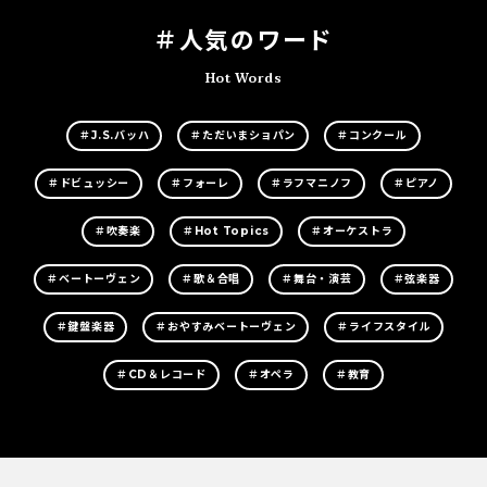
＃人気のワード
Hot Words
＃J.S.バッハ
＃ただいまショパン
＃コンクール
＃ドビュッシー
＃フォーレ
＃ラフマニノフ
＃ピアノ
＃吹奏楽
＃Hot Topics
＃オーケストラ
＃ベートーヴェン
＃歌＆合唱
＃舞台・演芸
＃弦楽器
＃鍵盤楽器
＃おやすみベートーヴェン
＃ライフスタイル
＃CD＆レコード
＃オペラ
＃教育