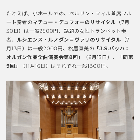
たとえば、小ホールでの、ベルリン・フィル首席フル
ート奏者の
マチュー・デュフォーのリサイタル
（7月
30日）は一般2500円、話題の女性トランペット奏
者、
ルシエンス・ルノダン＝ヴァリのリサイタル
（7
月13日）は一般2000円、松居直美の
「
J.S.
バッハ：
オルガン作品全曲演奏会第8
回」
（6月15日）、
「同第
9
回」
（11月16日）はそれぞれ一般1800円。