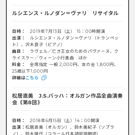
ルシエンス・ルノダン＝ヴァリ リサイタル
日時：
2019年7月13日（土） 15：00時開演
出演：
ルシエンヌ・ルノダン＝ヴァリ（トランペッ
ト）、沢木良子（ピアノ）
曲目：
ラヴェル／亡き王女のためのパヴァーヌ、ク
ライスラー／ウィーン小行進曲 ほか
料金：
全席指定 一般 2,000円、友の会 1,800円、
25歳以下1,000円
詳細は
こちら
松居直美 J.S.バッハ：オルガン作品全曲演奏
会《第8回》
日時：
2018年6月15日（土）14：00開演
出演：
松居直美（オルガン）、鈴木美紀子（ソプラ
ノ）、鈴木陽代（コラール日本語訳詞朗読）