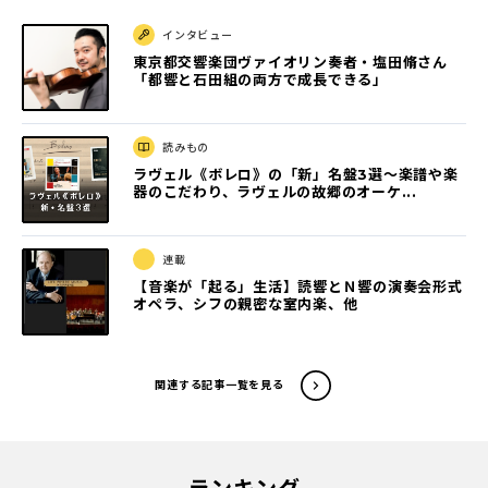
インタビュー
東京都交響楽団ヴァイオリン奏者・塩田脩さん
「都響と石田組の両方で成長できる」
読みもの
ラヴェル《ボレロ》の「新」名盤3選〜楽譜や楽
器のこだわり、ラヴェルの故郷のオーケ...
連載
【音楽が「起る」生活】読響とＮ響の演奏会形式
オペラ、シフの親密な室内楽、他
関連する記事一覧を見る