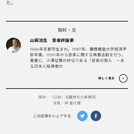
た。
取材・文
山田治生 音楽評論家
1964年京都市生まれ。1987年、慶應義塾大学経済学
部卒業。1990年から音楽に関する執筆活動を行う。
著書に、小澤征爾の評伝である「音楽の旅人 －あ
る日本人指揮者の...
詳しく見る
提供：（公財）武蔵野文化事業団
写真：林 喜代種
この記事をシェアする