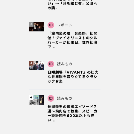
い」～「時を編む響」公演へ
の誘...
レポート
「室内楽の環 音楽祭」初開
催！ヴァイオリニストのシル
バーガーが初来日、世界初演
で...
読みもの
日曜劇場『VIVANT』の壮大
な世界観を盛り立てるクラシ
ック音楽
読みもの
長岡鉄男の伝説エピソード7
選〜焼肉店で執筆、スピーカ
ー設計図を600本以上も描
い...