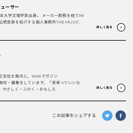
デューサー
日本大学文理学部出身。 メーカー勤務を経て96
統音楽を紹介する個人事務所THE MUSIC
詳しく見る
.
人
之友社を拠点に、Webマガジン
・取材・編集をしています。「音楽っていいな
詳しく見る
やさしく・ふかく・おもしろ...
この記事をシェアする