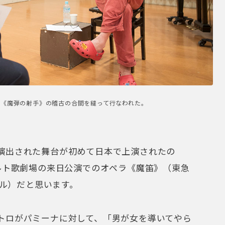
場《魔弾の射手》の稽古の合間を縫って行なわれた。
演出された舞台が初めて日本で上演されたの
ガルト歌劇場の来日公演でのオペラ《魔笛》（東急
ール）だと思います。
トロがパミーナに対して、「男が女を導いてやら