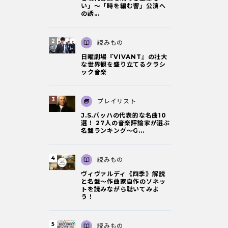
い」～「時を編む響」公演へ
の誘...
読みもの
日曜劇場『VIVANT』の壮大
な世界観を盛り立てるクラシ
ック音楽
プレイリスト
J.S.バッハの代表的な名曲10
選！ 27人の音楽評論家が選ぶ
名盤ランキング〜G...
読みもの
ヴィヴァルディ《四季》解説
と名盤～作曲家自作のソネッ
トを読みながら聴いてみよ
う！
読みもの