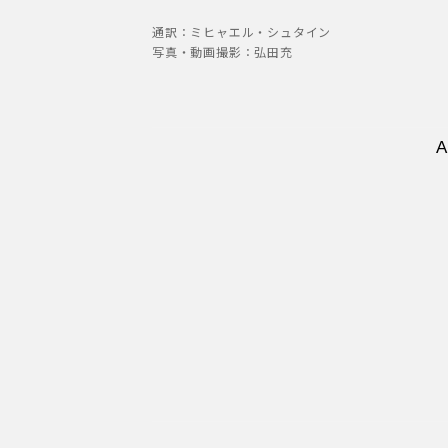
通訳：ミヒャエル・シュタイン
写真・動画撮影：弘田充
A