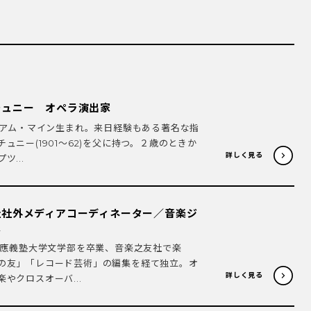
チュニー オペラ演出家
ト・アム・マイン生まれ。来日経験もある著名な指
ュニー(1901～62)を父に持つ。２歳のときか
詳しく見る
...
社社外メディアコーディネーター／音楽ジ
家
。慶應義塾大学文学部を卒業、音楽之友社で楽
の友」「レコード芸術」の編集を経て独立。オ
詳しく見る
やクロスオーバ...