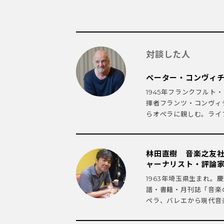
対談した人
ペーター・コンヴィ
1945年フランクフル
揮者フランツ・コンヴィチ
らオペラに親しむ。ライプツ
林田直樹 音楽之友
ャーナリスト・評論
1963年埼玉県生まれ
譜・書籍・月刊誌「音楽
ペラ、バレエから現代音楽