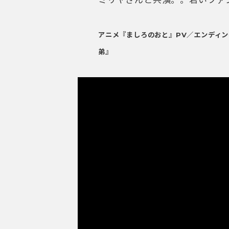
ミリヤさんと共演。。若いファ
アニメ『ましろのおと』PV／エンディング
弟』