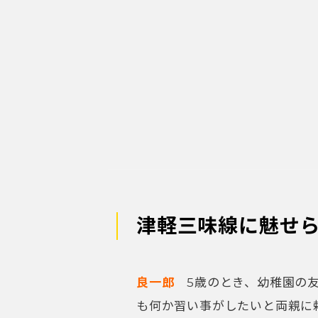
良一郎
5歳のとき、幼稚園の友
も何か習い事がしたいと両親に
れ」と。実は父は、若い頃に青
れてしまい、自分もプロになり
断念。そのときの情熱がずっと
近所にいた三味線の先生のとこ
民謡の「こきりこ節」を弾きま