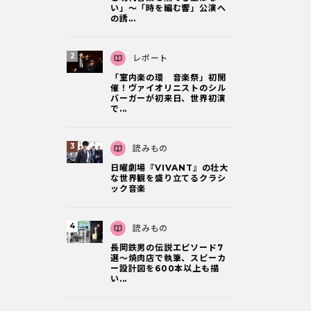
い」～「時を編む響」公演へ
の誘...
レポート
「室内楽の環 音楽祭」初開
催！ヴァイオリニストのシル
バーガーが初来日、世界初演
で...
読みもの
日曜劇場『VIVANT』の壮大
な世界観を盛り立てるクラシ
ック音楽
読みもの
長岡鉄男の伝説エピソード7
選〜焼肉店で執筆、スピーカ
ー設計図を600本以上も描
い...