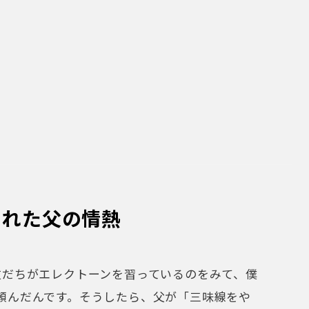
だちがエレクトーンを習っているのをみて、僕
頼んだんです。そうしたら、父が「三味線をや
森の民謡一座の公演をみて津軽三味線に魅せら
たいと思ったそうなんですが、周囲に反対されて
心の中にあったんですね。
ろに通い始め、半年で初舞台。このときは富山
した。