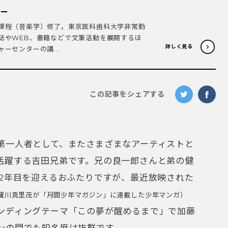
ター
課程（音楽学）修了。東京医科歯科大学非常勤
誌やWEB、書籍などで文筆活動を展開するほ
詳しく見る
ーセンターの講...
この記事をシェアする
第一人者として、またさまざまなアーティストと
活躍する吉田兄弟です。兄の良一郎さんと弟の健
22年目を迎えるおふたりですが、最近放映された
羅川真里茂が「月間少年マガジン」に連載した少年マンガ）
ンディングテーマ「この夢が醒める
まで」で加藤