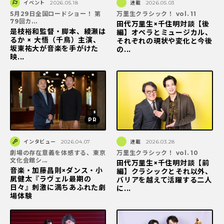
イベント
2026.05.18
連載
2026.05.03
5月29日全国ロードショー！ 第
万里生クラシック！ vol. 11
79回カ...
田代万里生×千住明対談【後
是枝裕和監督・脚本、綾瀬は
編】オペラとミュージカル、
るか × 大悟（千鳥）主演、
それぞれの現状や変化と今後
坂東祐大が音楽を手がけた
の...
映...
インタビュー
2026.04.07
連載
2026.03.28
劇場の存在意義を体感する、東京
万里生クラシック！ vol. 10
文化会館シ...
田代万里生×千住明対談【前
音楽・加藤昌則×ダンス・小
編】クラシックとそれ以外、
㞍健太『ラヴェル最期の
バリアを越えて活躍する二人
日々』刺激に満ちあふれた劇
に...
場体験