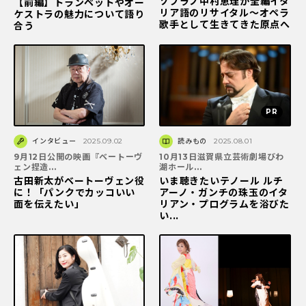
ソプラノ中村恵理が全編イタ
【前編】トランペットやオー
リア語のリサイタル～オペラ
ケストラの魅力について語り
歌手として生きてきた原点へ
合う
インタビュー
2025.09.02
読みもの
2025.08.01
9月12日公開の映画『ベートーヴ
10月13日滋賀県立芸術劇場びわ
ェン捏造...
湖ホール...
古田新太がベートーヴェン役
いま聴きたいテノール ルチ
に！「パンクでカッコいい
アーノ・ガンチの珠玉のイタ
面を伝えたい」
リアン・プログラムを浴びた
い...