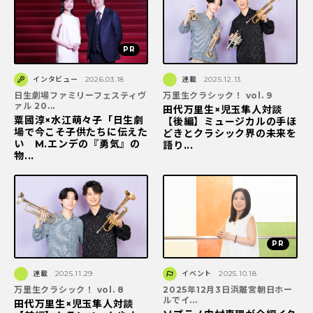
インタビュー
2026.03.18
連載
2025.12.13
日生劇場ファミリーフェスティヴ
万里生クラシック！ vol. 9
ァル 20...
田代万里生×児玉隼人対談
粟國淳×水江萌々子「日生劇
【後編】ミュージカルの手ほ
場で今こそ子供たちに伝えた
どきとクラシック界の未来を
い M.エンデの『勇気』の
語り...
物...
連載
2025.11.29
イベント
2025.10.18
万里生クラシック！ vol. 8
2025年12月3日浜離宮朝日ホー
ルでイ...
田代万里生×児玉隼人対談