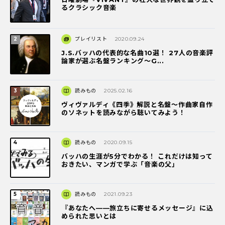
るクラシック音楽
プレイリスト
2020.09.24
J.S.バッハの代表的な名曲10選！ 27人の音楽評
論家が選ぶ名盤ランキング〜G...
読みもの
2025.02.16
ヴィヴァルディ《四季》解説と名盤～作曲家自作
のソネットを読みながら聴いてみよう！
読みもの
2020.09.15
バッハの生涯が5分でわかる！ これだけは知って
おきたい、マンガで学ぶ「音楽の父」
読みもの
2021.09.23
『あなたへ――旅立ちに寄せるメッセージ』に込
められた思いとは