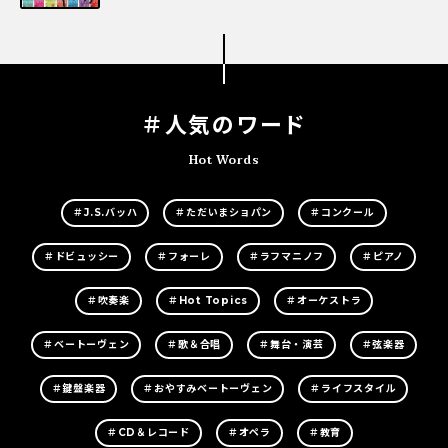
＃人気のワード
Hot Words
＃J.S.バッハ
＃ただいまショパン
＃コンクール
＃ドビュッシー
＃フォーレ
＃ラフマニノフ
＃ピアノ
＃吹奏楽
＃Hot Topics
＃オーケストラ
＃ベートーヴェン
＃歌＆合唱
＃舞台・演芸
＃弦楽器
＃鍵盤楽器
＃おやすみベートーヴェン
＃ライフスタイル
＃CD＆レコード
＃オペラ
＃教育