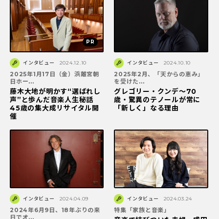
インタビュー
2024.12.10
インタビュー
2024.10.10
2025年1月17日（金）浜離宮朝
2025年2月、「天からの恵み」
日ホー...
を受けた...
藤木大地が明かす“選ばれし
グレゴリー・クンデ～70
声”と歩んだ音楽人生秘話
歳・驚異のテノールが常に
45歳の集大成リサイタル開
「新しく」なる理由
催
インタビュー
2024.04.09
インタビュー
2024.03.24
2024年6月9日、18年ぶりの来
特集「家族と音楽」
日でオ...