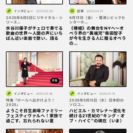
インタビュー
2025.05.03
記事
2025.04.21
2025年6月5日にリサイタル・シ
6月13日（金）・豊洲シビックセ
リーズ...
ンターホ...
水谷川優子がチェロで奏でる
《椿姫》の舞台をNYへ～オ
歌曲の世界～人間の声にいち
ペラ界の“異端児”柴田智子
ばん近い楽器で歌い、語る
が今を生きる人に贈るオペラ
の...
インタビュー
2025.03.18
インタビュー
2025.01.15
特集「ホールへ出かけよう！
2025年5月15日（木）日本初の
2025」
ソロコ...
ようこそ日生劇場ファミリー
ハビエル・カマレナ～変化を
フェスティヴァルへ！家族で
続ける21世紀の“キング・オ
過ごす、忘れられない夏
ブ・ハイＣ”の現在（いま）