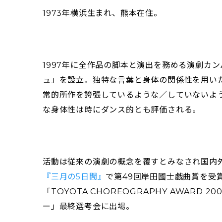
1973年横浜生まれ、熊本在住。
1997年に全作品の脚本と演出を務める演劇カ
ュ」を設立。独特な言葉と身体の関係性を用い
常的所作を誇張しているような／していないよ
な身体性は時にダンス的とも評価される。
活動は従来の演劇の概念を覆すとみなされ国内外
『三月の5日間』
で第49回岸田國士戯曲賞を受
「TOYOTA CHOREOGRAPHY AWARD 
ー」最終選考会に出場。