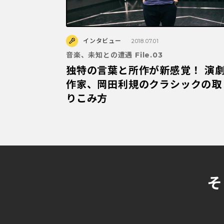
インタビュー
2018.07.01
音楽、未知との遭遇 File.03
独特の言葉と所作が新感覚！ 演
作家、岡田利規のクラシックの取
りこみ方
そ