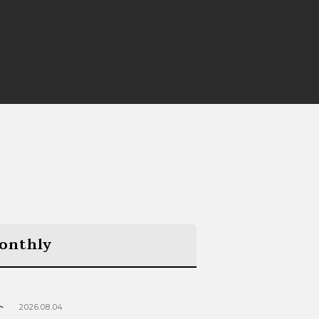
onthly
ト
2026.08.04