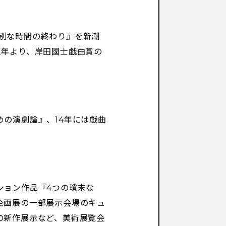
特別な時間の終わり』を新潮
2年より、岸田國士戯曲賞の
めの演劇論』、14年には戯曲
ーション作品『4つの瑣末な
企画展の一部展示会場のキュ
の新作展示など、美術展覧会