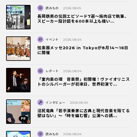
読みもの
2026.08.05
長岡鉄男の伝説エピソード7選〜焼肉店で執筆、
スピーカー設計図を600本以上も描い...
イベント
2026.08.04
弦楽器メッセ2026 in Tokyoが8月14～16日
に開催
レポート
2026.08.04
「室内楽の環 音楽祭」初開催！ヴァイオリニス
トのシルバーガーが初来日、世界初演で...
インタビュー
2026.08.04
沼尻竜典「若手演奏家に古典と現代音楽を隔てる
壁はない」～「時を編む響」公演への誘...
読みもの
2026.08.04