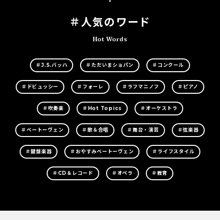
＃人気のワード
Hot Words
＃J.S.バッハ
＃ただいまショパン
＃コンクール
＃ドビュッシー
＃フォーレ
＃ラフマニノフ
＃ピアノ
＃吹奏楽
＃Hot Topics
＃オーケストラ
＃ベートーヴェン
＃歌＆合唱
＃舞台・演芸
＃弦楽器
＃鍵盤楽器
＃おやすみベートーヴェン
＃ライフスタイル
＃CD＆レコード
＃オペラ
＃教育