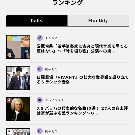
ランキング
Daily
Monthly
インタビュー
沼尻竜典「若手演奏家に古典と現代音楽を隔てる
壁はない」～「時を編む響」公演への誘...
読みもの
日曜劇場『VIVANT』の壮大な世界観を盛り立て
るクラシック音楽
プレイリスト
J.S.バッハの代表的な名曲10選！ 27人の音楽評
論家が選ぶ名盤ランキング〜G...
読みもの