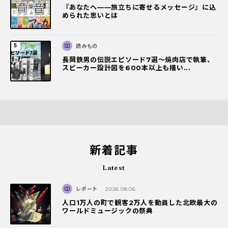
『あなたへ――旅立ちに寄せるメッセージ』に込
められた思いとは
読みもの
長岡鉄男の伝説エピソード7選〜焼肉店で執筆、
スピーカー設計図を600本以上も描い...
新着記事
Latest
レポート
2026.08.06
人口1万人の町で観客2万人を動員した北欧最大の
ワールドミュージックの祭典