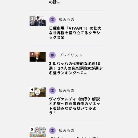
の誘...
読みもの
日曜劇場『VIVANT』の壮大
な世界観を盛り立てるクラシ
ック音楽
プレイリスト
J.S.バッハの代表的な名曲10
選！ 27人の音楽評論家が選ぶ
名盤ランキング〜G...
読みもの
ヴィヴァルディ《四季》解説
と名盤～作曲家自作のソネッ
トを読みながら聴いてみよ
う！
読みもの