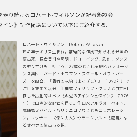
を走り続けるロバート·ウィルソンが記者懇談会
タイン》制作秘話について以下にご紹介する。
ロバート・ウィルソン Robert Wileson
1941年テキサス生まれ。前衛的な作風で知られる米国の
演出家。舞台美術や照明、ドローイング、彫刻、ダンス
の振り付けも手掛ける。27歳のときに実験的パフォーマ
ンス集団「バード・ホフマン・スクール・オブ・バー
ズ」を設立。『聾者の視線（まなざし）』（1970年）で
注目を集めて以来、作曲家フィリップ・グラスと共同制
作した独創的オペラ《浜辺のアインシュタイン》（1976
年）で国際的な評価を得る。作曲家アルヴォ・ペルト、
舞踊家ミハイル・バリシニコフなどともコラボレーショ
ン。プッチーニ《蝶々夫人》やモーツァルト《魔笛》な
どオペラの演出も多数。