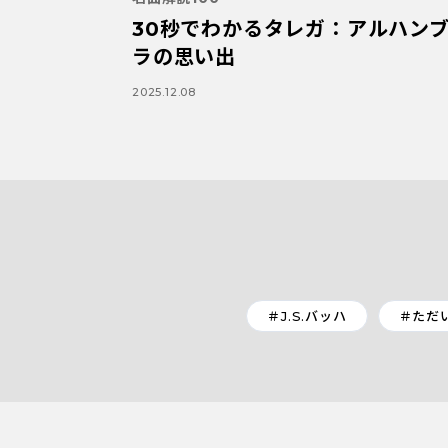
30秒でわかるタレガ：アルハン
ラの思い出
2025.12.08
＃J.S.バッハ
＃ただ