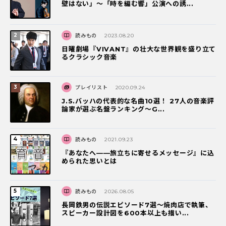
壁はない」～「時を編む響」公演への誘...
読みもの
2023.08.20
日曜劇場『VIVANT』の壮大な世界観を盛り立て
るクラシック音楽
プレイリスト
2020.09.24
J.S.バッハの代表的な名曲10選！ 27人の音楽評
論家が選ぶ名盤ランキング〜G...
読みもの
2021.09.23
『あなたへ――旅立ちに寄せるメッセージ』に込
められた思いとは
読みもの
2026.08.05
長岡鉄男の伝説エピソード7選〜焼肉店で執筆、
スピーカー設計図を600本以上も描い...