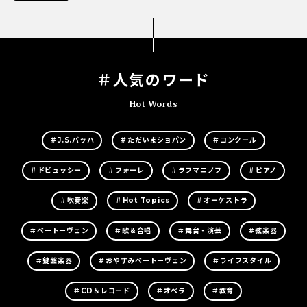
＃人気のワード
Hot Words
＃J.S.バッハ
＃ただいまショパン
＃コンクール
＃ドビュッシー
＃フォーレ
＃ラフマニノフ
＃ピアノ
＃吹奏楽
＃Hot Topics
＃オーケストラ
＃ベートーヴェン
＃歌＆合唱
＃舞台・演芸
＃弦楽器
＃鍵盤楽器
＃おやすみベートーヴェン
＃ライフスタイル
＃CD＆レコード
＃オペラ
＃教育