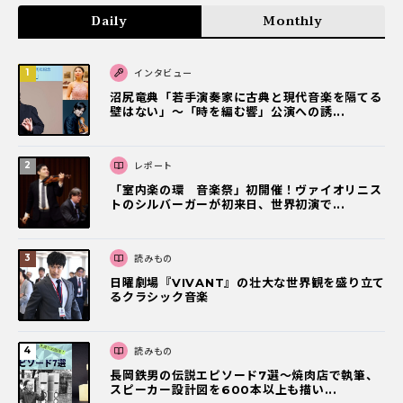
Daily
Monthly
インタビュー
沼尻竜典「若手演奏家に古典と現代音楽を隔てる
壁はない」～「時を編む響」公演への誘...
レポート
「室内楽の環 音楽祭」初開催！ヴァイオリニス
トのシルバーガーが初来日、世界初演で...
読みもの
日曜劇場『VIVANT』の壮大な世界観を盛り立て
るクラシック音楽
読みもの
長岡鉄男の伝説エピソード7選〜焼肉店で執筆、
スピーカー設計図を600本以上も描い...