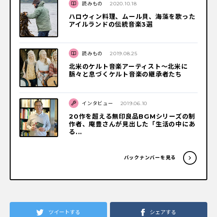
読みもの
2020.10.18
ハロウィン料理、ムール貝、海藻を歌った
アイルランドの伝統音楽3選
読みもの
2019.08.25
北米のケルト音楽アーティスト～北米に
脈々と息づくケルト音楽の継承者たち
インタビュー
2019.06.10
20作を超える無印良品BGMシリーズの制
作者、庵豊さんが見出した「生活の中にあ
る...
バックナンバーを見る
ツイートする
シェアする