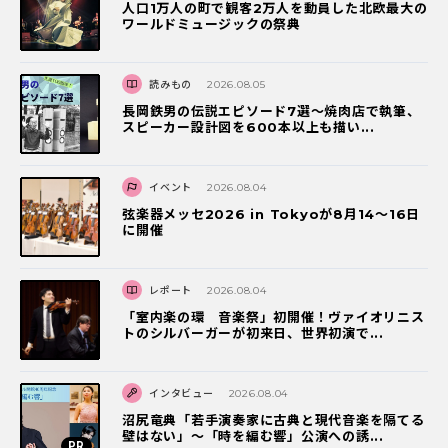
人口1万人の町で観客2万人を動員した北欧最大の
ワールドミュージックの祭典
読みもの
2026.08.05
長岡鉄男の伝説エピソード7選〜焼肉店で執筆、
スピーカー設計図を600本以上も描い...
イベント
2026.08.04
弦楽器メッセ2026 in Tokyoが8月14～16日
に開催
レポート
2026.08.04
「室内楽の環 音楽祭」初開催！ヴァイオリニス
トのシルバーガーが初来日、世界初演で...
インタビュー
2026.08.04
沼尻竜典「若手演奏家に古典と現代音楽を隔てる
壁はない」～「時を編む響」公演への誘...