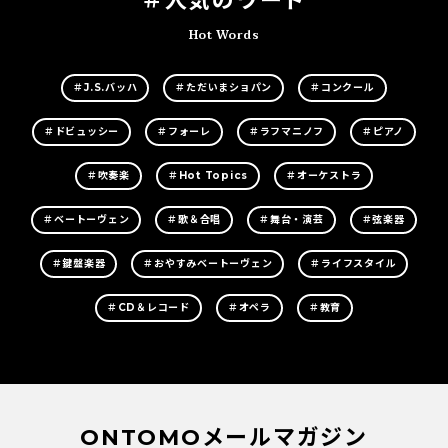
＃人気のワード
Hot Words
＃J.S.バッハ
＃ただいまショパン
＃コンクール
＃ドビュッシー
＃フォーレ
＃ラフマニノフ
＃ピアノ
＃吹奏楽
＃Hot Topics
＃オーケストラ
＃ベートーヴェン
＃歌＆合唱
＃舞台・演芸
＃弦楽器
＃鍵盤楽器
＃おやすみベートーヴェン
＃ライフスタイル
＃CD＆レコード
＃オペラ
＃教育
ONTOMOメールマガジン