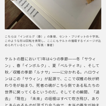
こちらは「インボルグ（春）」の象徴、セント・ブリギットの十字架。
このような形は回転を表現し、ここにもケルトの循環するイメージが込
められているという。（写真：筆者）
ケルトの暦において1年は4つの季節――冬「サウィ
ン」、春「インボルク」、夏「ベルティネ」、そして
秋／収穫の季節「ルナサ」――に分かれる。ハロウィ
ンはこの「サウィン」が起源で、ここで収穫の秋が終
わり冬が始まり、死者の魂がこちら側である私たちの
世界に戻ってくるというのだ。そしてその瞬間、「過
去」「現在」「未来」の垣根はすべて吹き飛び、あり
とあらゆるものが混ざり合う中で、本当の再生が始ま