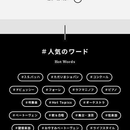
＃人気のワード
Hot Words
＃J.S.バッハ
＃ただいまショパン
＃コンクール
＃ドビュッシー
＃フォーレ
＃ラフマニノフ
＃ピアノ
＃吹奏楽
＃Hot Topics
＃オーケストラ
＃ベートーヴェン
＃歌＆合唱
＃舞台・演芸
＃弦楽器
＃鍵盤楽器
＃おやすみベートーヴェン
＃ライフスタイル