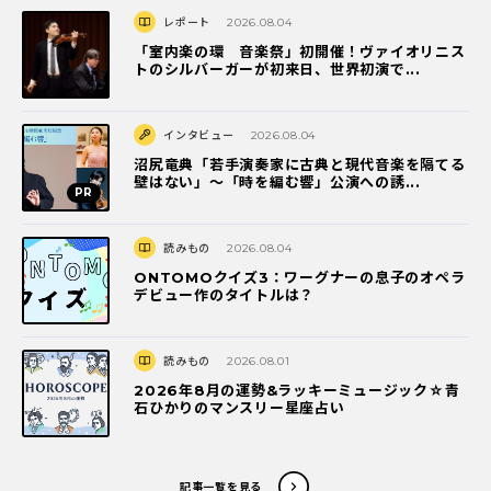
レポート
2026.08.04
「室内楽の環 音楽祭」初開催！ヴァイオリニス
トのシルバーガーが初来日、世界初演で...
インタビュー
2026.08.04
沼尻竜典「若手演奏家に古典と現代音楽を隔てる
壁はない」～「時を編む響」公演への誘...
読みもの
2026.08.04
ONTOMOクイズ3：ワーグナーの息子のオペラ
デビュー作のタイトルは？
読みもの
2026.08.01
2026年8月の運勢&ラッキーミュージック☆青
石ひかりのマンスリー星座占い
記事一覧を見る