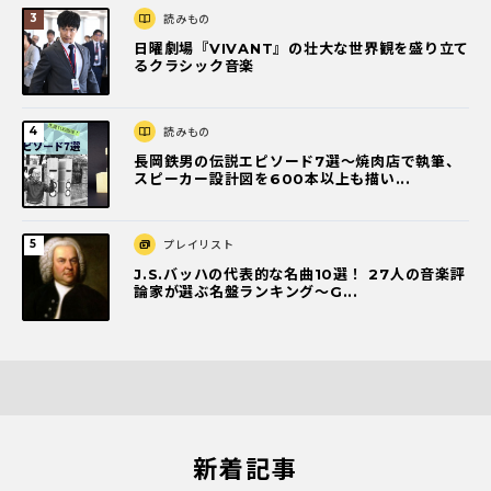
読みもの
日曜劇場『VIVANT』の壮大な世界観を盛り立て
るクラシック音楽
読みもの
長岡鉄男の伝説エピソード7選〜焼肉店で執筆、
スピーカー設計図を600本以上も描い...
プレイリスト
J.S.バッハの代表的な名曲10選！ 27人の音楽評
論家が選ぶ名盤ランキング〜G...
新着記事