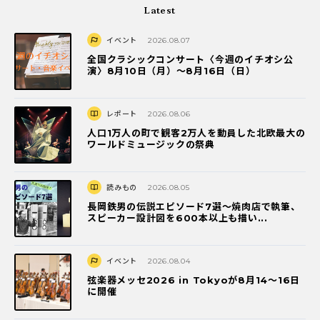
Latest
イベント
2026.08.07
全国クラシックコンサート〈今週のイチオシ公
演〉8月10日（月）～8月16日（日）
レポート
2026.08.06
人口1万人の町で観客2万人を動員した北欧最大の
ワールドミュージックの祭典
読みもの
2026.08.05
長岡鉄男の伝説エピソード7選〜焼肉店で執筆、
スピーカー設計図を600本以上も描い...
イベント
2026.08.04
弦楽器メッセ2026 in Tokyoが8月14～16日
に開催