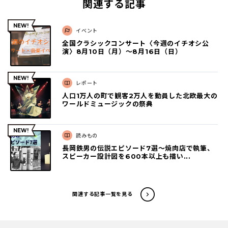
関連する記事
イベント
全国クラシックコンサート〈今週のイチオシ公
演〉8月10日（月）～8月16日（日）
レポート
人口1万人の町で観客2万人を動員した北欧最大の
ワールドミュージックの祭典
読みもの
長岡鉄男の伝説エピソード7選〜焼肉店で執筆、
スピーカー設計図を600本以上も描い...
関連する記事一覧を見る