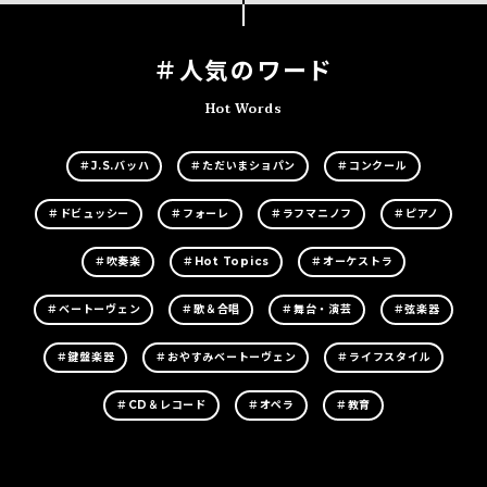
＃人気のワード
Hot Words
＃J.S.バッハ
＃ただいまショパン
＃コンクール
＃ドビュッシー
＃フォーレ
＃ラフマニノフ
＃ピアノ
＃吹奏楽
＃Hot Topics
＃オーケストラ
＃ベートーヴェン
＃歌＆合唱
＃舞台・演芸
＃弦楽器
＃鍵盤楽器
＃おやすみベートーヴェン
＃ライフスタイル
＃CD＆レコード
＃オペラ
＃教育