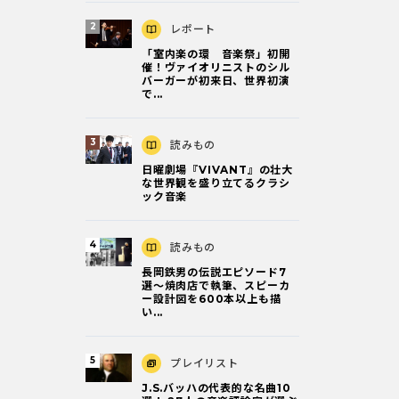
レポート
「室内楽の環 音楽祭」初開
催！ヴァイオリニストのシル
バーガーが初来日、世界初演
で...
読みもの
日曜劇場『VIVANT』の壮大
な世界観を盛り立てるクラシ
ック音楽
読みもの
長岡鉄男の伝説エピソード7
選〜焼肉店で執筆、スピーカ
ー設計図を600本以上も描
い...
プレイリスト
J.S.バッハの代表的な名曲10