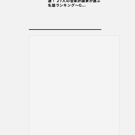
選！ 27人の音楽評論家が選ぶ
名盤ランキング〜G...