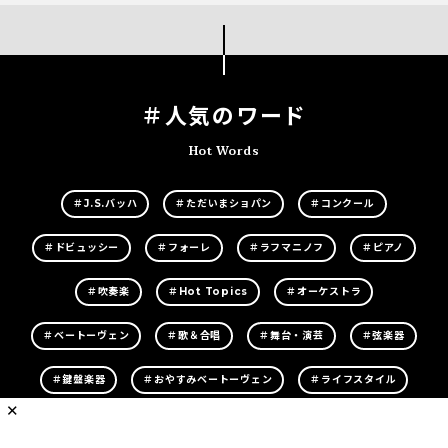
＃人気のワード
Hot Words
＃J.S.バッハ
＃ただいまショパン
＃コンクール
＃ドビュッシー
＃フォーレ
＃ラフマニノフ
＃ピアノ
＃吹奏楽
＃Hot Topics
＃オーケストラ
＃ベートーヴェン
＃歌＆合唱
＃舞台・演芸
＃弦楽器
＃鍵盤楽器
＃おやすみベートーヴェン
＃ライフスタイル
✕
＃CD＆レコード
＃オペラ
＃教育