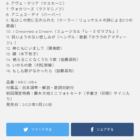
6. アヴェ・マリア（マスカーニ）
7. ヴォカリーズ（ラフマニノフ）
8. アニュス・デイ（バーバー）
9. 私はこの世に忘れられた（マーラー：リュッケルトの詩による5つの
歌曲）
10. I Dreamed a Dream（ミュージカル『レ・ミゼラブル』）
11. 抗いようのない悲しみが（ヘンデル：歌劇『ガウラのアマディー
ジ』）
12. 神ともにいまして（讃美歌）
13. 鷗（木下牧子）
14. 絶えることなくうたう歌（加藤昌則）
15. いのちの歌（村松崇継）
16. もしも歌がなかったら（加藤昌則）
品番：KKC-084
付属品：日本語帯・解説・歌詞対訳付
初回限定特典：藤木大地ミニフォトカード（手書き（印刷）サイン入
り）
発売日：2021年11月20日
ツイートする
シェアする