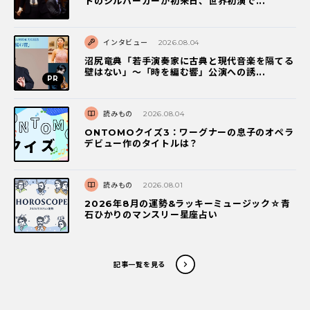
トのシルバーガーが初来日、世界初演で...
インタビュー
2026.08.04
沼尻竜典「若手演奏家に古典と現代音楽を隔てる
壁はない」～「時を編む響」公演への誘...
読みもの
2026.08.04
ONTOMOクイズ3：ワーグナーの息子のオペラ
デビュー作のタイトルは？
読みもの
2026.08.01
2026年8月の運勢&ラッキーミュージック☆青
石ひかりのマンスリー星座占い
記事一覧を見る