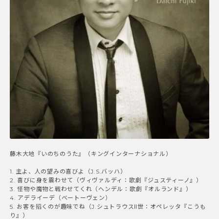
藤木大地『いのちのうた』（キングインターナショナル）
1. 主よ、人の望みの喜びよ（J.S.バッハ）
2. 喜びに身を震わせて（ヴィヴァルディ：歌劇『ジュスティーノ』）
3. 怪物や魔物と戦わせてくれ（ヘンデル：歌劇『オルランド』）
4. アデライーデ（ベートーヴェン）
5. お客を招くのが趣味でね（J.シュトラウスⅡ世：オペレッタ『こうも
り』）