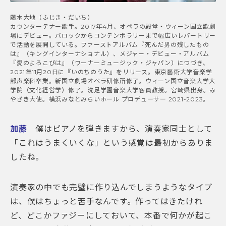
藤木大地（ふじき・だいち）
カウンターテナー歌手。2017年4月、オペラの殿堂・ウィーン国立歌劇
場にデビュー。バロックからコンテンポラリーまで幅広いレパートリー
で活動を展開している。ファーストアルバム『死んだ男の残したもの
は』（キングインターナショナル）、メジャー・デビュー・アルバム
『愛のよろこびは』（ワーナーミュージック・ジャパン）につづき、
2021年11月20日に『いのちのうた』をリリース。東京藝術大学音楽学
部声楽科卒業。新国立劇場オペラ研修所修了。ウィーン国立音楽大学大
学院（文化経営学）修了。洗足学園音楽大学客員教授。宮崎県出身。み
やざき大使。横浜みなとみらいホール プロデューサー 2021-2023。
加藤
僕はピアノを弾きますから、演奏家同士として
「これはうまくいくな」という感覚は最初からありま
したね。
演奏家の中でも完璧に作り込んでしまうようなタイプ
は、僕はちょっと苦手なんです。作ってはきたけれ
ど、どこかファジーにしておいて、本番で何かが起こ