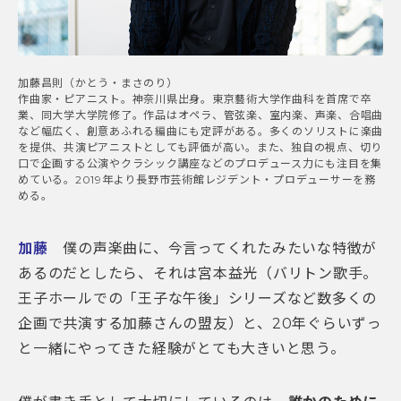
加藤昌則（かとう・まさのり）
作曲家・ピアニスト。神奈川県出身。東京藝術大学作曲科を首席で卒
業、同大学大学院修了。作品はオペラ、管弦楽、室内楽、声楽、合唱曲
など幅広く、創意あふれる編曲にも定評がある。多くのソリストに楽曲
を提供、共演ピアニストとしても評価が高い。また、独自の視点、切り
口で企画する公演やクラシック講座などのプロデュース力にも注目を集
めている。2019年より長野市芸術館レジデント・プロデューサーを務
める。
加藤
僕の声楽曲に、今言ってくれたみたいな特徴が
あるのだとしたら、それは宮本益光（バリトン歌手。
王子ホールでの「王子な午後」シリーズなど数多くの
企画で共演する加藤さんの盟友）と、20年ぐらいずっ
と一緒にやってきた経験がとても大きいと思う。