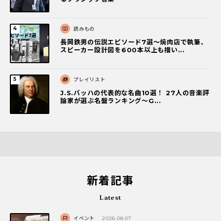
読みもの
長岡鉄男の伝説エピソード7選〜焼肉店で執筆、
スピーカー設計図を600本以上も描い...
プレイリスト
J.S.バッハの代表的な名曲10選！ 27人の音楽評
論家が選ぶ名盤ランキング〜G...
新着記事
Latest
イベント
2026.08.07