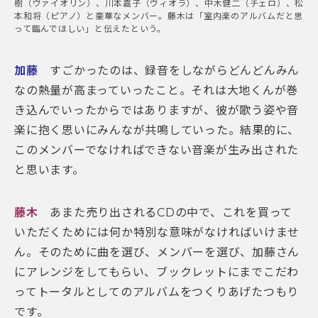
樹（ヴァイオリン）、川本嘉子（ヴィオラ）、中木健二（チェロ）、松
本和将（ピアノ）と豪華なメンバー。藤木は「室内楽のアルバムだと思
って臨んでほしい」と伝えたという。
加藤
すごかったのは、録音をしながらどんどんみん
なの熱量が高まっていったこと。それは大地くんが巻
き込んでいったからではありますが、彼が歌う姿や音
楽に抱く思いにみんなが共鳴していった。結果的に、
このメンバーでなければできない音楽が生み出された
と思います。
藤木
あまた売り出されるCDの中で、これを買って
いただくためには何か特別な意味がなければいけませ
ん。そのために曲を選び、メンバーを選び、加藤さん
にアレンジをしてもらい、ブックレットにまでこだわ
ってトータルとしてのアルバムをつくりあげたつもり
です。