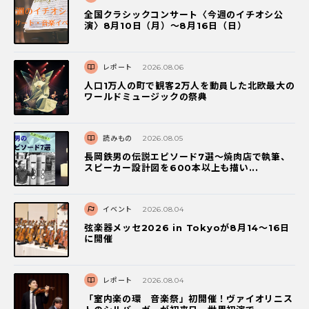
全国クラシックコンサート〈今週のイチオシ公
演〉8月10日（月）～8月16日（日）
レポート
2026.08.06
人口1万人の町で観客2万人を動員した北欧最大の
ワールドミュージックの祭典
読みもの
2026.08.05
長岡鉄男の伝説エピソード7選〜焼肉店で執筆、
スピーカー設計図を600本以上も描い...
イベント
2026.08.04
弦楽器メッセ2026 in Tokyoが8月14～16日
に開催
レポート
2026.08.04
「室内楽の環 音楽祭」初開催！ヴァイオリニス