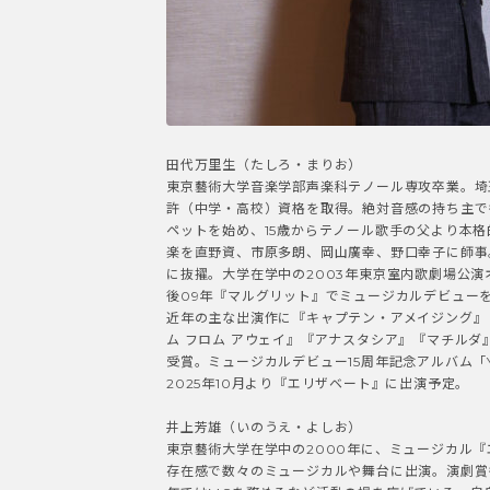
井上芳雄（いのうえ・よしお）
東京藝術大学在学中の2000年に、ミュージカル
存在感で数々のミュージカルや舞台に出演。演劇賞
年ではMCを務めるなど活動の場を広げている。自身の
TBS「美しい日本に出会う旅」（毎週水曜）、N
ミュージカルアワー『芳雄のミュー』」が放送中。
近年の出演作にミュージカル『ベートーヴェン』、
『桜の園』、ミュージカル『二都物語』、『ナイツ・テ
12月より『ダディ・ロング・レッグス』、2026
——今回のミュージカル『エリ
と皇帝フランツ・ヨーゼフ役（
りについては、お互い相談をさ
井上
『エリザベート』の場合、