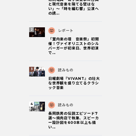
と現代音楽を隔てる壁はな
い」～「時を編む響」公演へ
の誘...
レポート
「室内楽の環 音楽祭」初開
催！ヴァイオリニストのシル
バーガーが初来日、世界初演
で...
読みもの
日曜劇場『VIVANT』の壮大
な世界観を盛り立てるクラシ
ック音楽
読みもの
長岡鉄男の伝説エピソード7
選〜焼肉店で執筆、スピーカ
ー設計図を600本以上も描
い...