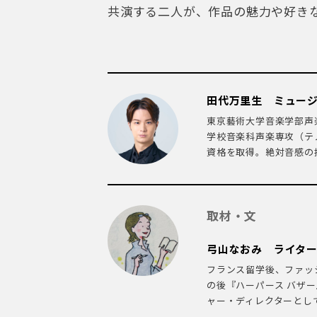
共演する二人が、作品の魅力や好き
田代万里生 ミュー
東京藝術大学音楽学部声
学校音楽科声楽専攻（テ
資格を取得。絶対音感の持
取材・文
弓山なおみ ライタ
フランス留学後、ファッ
の後『ハーパース バザ
ャー・ディレクターとして