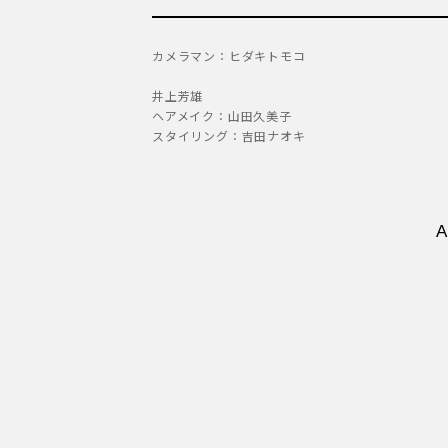
カメラマン：ヒダキトモコ
井上芳雄
ヘアメイク：山田久美子
スタイリング：吉田ナオキ
トートとフランツ・
田代
今日は僕の連載にゲストと
「万里生クラシック！」の第1
ね！」と連絡してくださったん
ではないかな？ と、思い切っ
ですが、芳雄さんとの対談は新