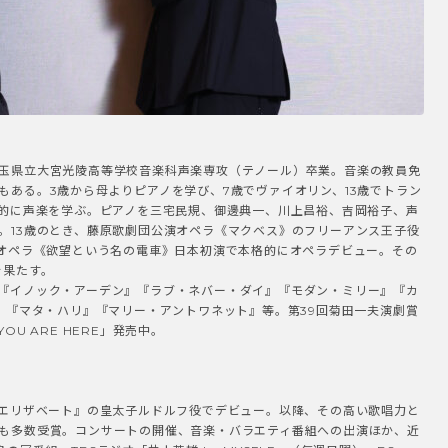
『エリザベート』の皇太子ルドルフ役でデビュー。以降、その高い歌唱力と
も多数受賞。コンサートの開催、音楽・バラエティ番組への出演ほか、近
冠番組、TBSラジオ「井上芳雄 by MYSELF」（毎週日曜）、BS-
HK総合「はやウタ」（レギュラー司会）、WOWOW「生放送！井上芳雄
『メディア/イアソン』、『ムーラン・ルージュ！ザ・ミュージカル』、
イル -騎士物語-』ARENA LIVEなど。10月より『エリザベート』、
年2月より『大地の子』に出演予定。
ザベート』で、“黄泉の帝王”トー
ト役（井上）
田代）として前シーズンに続くご出演です。役作
れたりするのでしょうか？
役作りは特に口には出さず、お互いを見て感じ