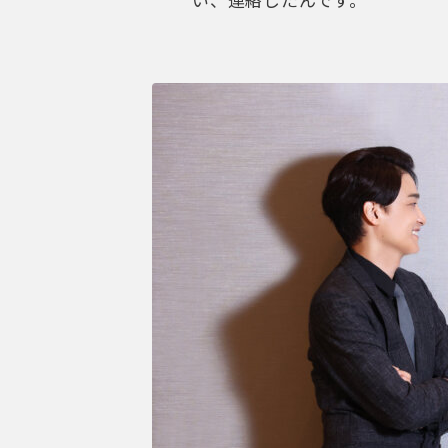
田代万里生（たしろ・まりお）
東京藝術大学音楽学部声楽科テノール専攻卒業。埼
許（中学・高校）資格を取得。絶対音感の持ち主で
ペットを始め、15歳からテノール歌手の父より本
楽を直野資、市原多朗、岡山廣幸、野口幸子に師事
に抜擢。大学在学中の2003年東京室内歌劇場公
後09年『マルグリット』でミュージカルデビュー
近年の主な出演作に『キャプテン・アメイジング』
ム フロム アウェイ』『アナスタシア』『マチルダ
受賞。ミュージカルデビュー15周年記念アルバム「YO
2025年10月より『エリザベート』に出演予定。