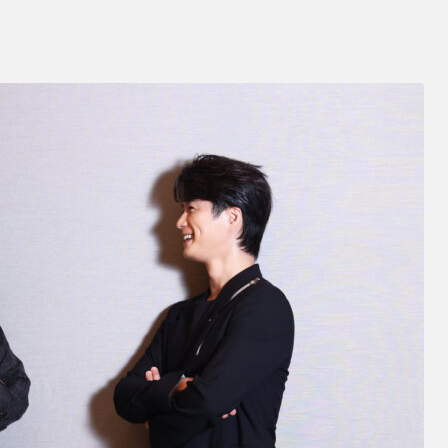
玉県立大宮光陵高等学校音楽科声楽専攻（テノール）卒業。音楽の教員免
もある。3歳から母よりピアノを学び、7歳でヴァイオリン、13歳でトラン
格的に声楽を学ぶ。ピアノを三宅民規、御邊典一、川上昌裕、吉岡裕子、声
。13歳のとき、藤原歌劇団公演オペラ《マクベス》のフリーアンス王子役
演オペラ《欲望という名の電車》日本初演で本格的にオペラデビュー。その
を果たす。
『イノック・アーデン』『ラブ・ネバー・ダイ』『モダン・ミリー』『カ
』『マタ・ハリ』『マリー・アントワネット』等。第39回菊田一夫演劇賞
U ARE HERE」発売中。