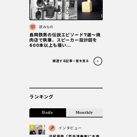
読みもの
長岡鉄男の伝説エピソード7選〜焼
肉店で執筆、スピーカー設計図を
600本以上も描い...
関連する記事一覧を見る
ランキング
Daily
Monthly
インタビュー
沼尻竜典「若手演奏家に古典