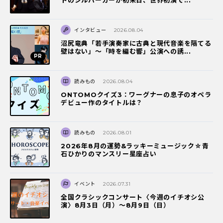
トのシルバーガーが初来日、世界初演で...
インタビュー
2026.08.04
沼尻竜典「若手演奏家に古典と現代音楽を隔てる
壁はない」～「時を編む響」公演への誘...
読みもの
2026.08.04
ONTOMOクイズ3：ワーグナーの息子のオペラ
デビュー作のタイトルは？
読みもの
2026.08.01
2026年8月の運勢&ラッキーミュージック☆青
石ひかりのマンスリー星座占い
イベント
2026.07.31
全国クラシックコンサート〈今週のイチオシ公
演〉8月3日（月）～8月9日（日）