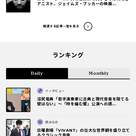
アニスト、ジェイムズ・ブッカーの映画...
関連する記事一覧を見る
ランキング
Daily
Monthly
インタビュー
沼尻竜典「若手演奏家に古典と現代音楽を隔てる
壁はない」～「時を編む響」公演への誘...
読みもの
日曜劇場『VIVANT』の壮大な世界観を盛り立て
るクラシック音楽