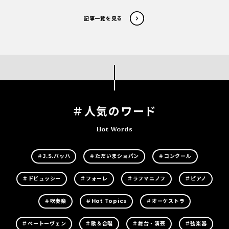
記事一覧を見る
＃人気のワード
Hot Words
＃J.S.バッハ
＃ただいまショパン
＃コンクール
＃ドビュッシー
＃フォーレ
＃ラフマニノフ
＃ピアノ
＃吹奏楽
＃Hot Topics
＃オーケストラ
＃ベートーヴェン
＃歌＆合唱
＃舞台・演芸
＃弦楽器