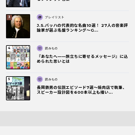
プレイリスト
J.S.バッハの代表的な名曲10選！ 27人の音楽評
論家が選ぶ名盤ランキング〜G...
読みもの
『あなたへ――旅立ちに寄せるメッセージ』に込
められた思いとは
読みもの
長岡鉄男の伝説エピソード7選〜焼肉店で執筆、
スピーカー設計図を600本以上も描い...