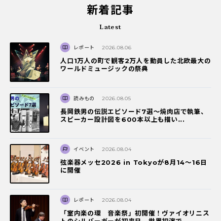
新着記事
Latest
レポート
2026.08.06
人口1万人の町で観客2万人を動員した北欧最大の
ワールドミュージックの祭典
読みもの
2026.08.05
長岡鉄男の伝説エピソード7選〜焼肉店で執筆、
スピーカー設計図を600本以上も描い...
イベント
2026.08.04
弦楽器メッセ2026 in Tokyoが8月14～16日
に開催
レポート
2026.08.04
「室内楽の環 音楽祭」初開催！ヴァイオリニス