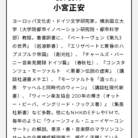
小宮正安
ヨーロッパ文化史・ドイツ文学研究家。横浜国立大
学（大学院都市イノベーション研究院・都市科学
部）教授。著書訳書に、『ベートーヴェン《第九》
の世界』（岩波新書）、『エリザベートと黄昏のハ
プスブルク帝国』（創元社）、『チャールズ・バー
ニー音楽見聞録 ドイツ篇』（春秋社）、『コンスタ
ンツェ・モーツァルト ＜悪妻＞伝説の虚実』（講
談社選書メチエ）、『モーツァルトを「造った」
男 ケッヘルと同時代のウィーン』（講談社現代新
書）、『ウィーン楽友協会 200年の輝き（オット
ー・ビーバ、イングリード・フックス著）』（集英
社新書）など多数。他にもNHKのEテレやFMで、
毎年のように「ウィーンフィル・ニューイヤーコン
サート」の解説、東京・春・音楽祭のマラソンコン
サートの企画構成解説等で、幅広く活躍している。