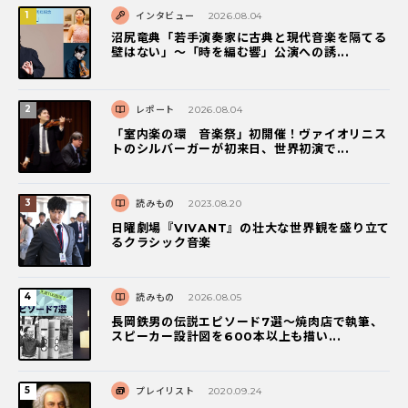
インタビュー
2026.08.04
沼尻竜典「若手演奏家に古典と現代音楽を隔てる
壁はない」～「時を編む響」公演への誘...
レポート
2026.08.04
「室内楽の環 音楽祭」初開催！ヴァイオリニス
トのシルバーガーが初来日、世界初演で...
読みもの
2023.08.20
日曜劇場『VIVANT』の壮大な世界観を盛り立て
るクラシック音楽
読みもの
2026.08.05
長岡鉄男の伝説エピソード7選〜焼肉店で執筆、
スピーカー設計図を600本以上も描い...
プレイリスト
2020.09.24