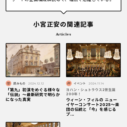
小宮正安の関連記事
Articles
読みもの
2024.12.12
イベント
2024.11.14
「第九」初演をめぐる様々な
ヨハン・シュトラウス2世生誕
200年！
「伝説」～最新研究で明らか
になった真実
ウィーン・フィルの ニュー
イヤーコンサート2025～楽
団の伝統と「今」を感じる
プ...