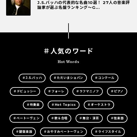
J.S.バッハの代表的な名曲10選！ 27人の音楽評
論家が選ぶ名盤ランキング〜G...
＃人気のワード
Hot Words
＃J.S.バッハ
＃ただいまショパン
＃コンクール
＃ドビュッシー
＃フォーレ
＃ラフマニノフ
＃ピアノ
＃吹奏楽
＃Hot Topics
＃オーケストラ
＃ベートーヴェン
＃歌＆合唱
＃舞台・演芸
＃弦楽器
＃鍵盤楽器
＃おやすみベートーヴェン
＃ライフスタイル