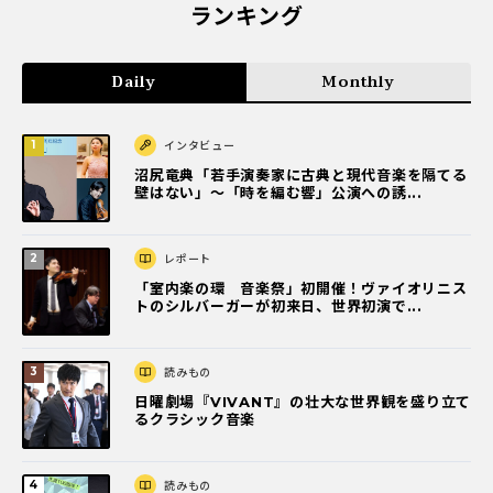
ランキング
Daily
Monthly
インタビュー
沼尻竜典「若手演奏家に古典と現代音楽を隔てる
壁はない」～「時を編む響」公演への誘...
レポート
「室内楽の環 音楽祭」初開催！ヴァイオリニス
トのシルバーガーが初来日、世界初演で...
読みもの
日曜劇場『VIVANT』の壮大な世界観を盛り立て
るクラシック音楽
読みもの