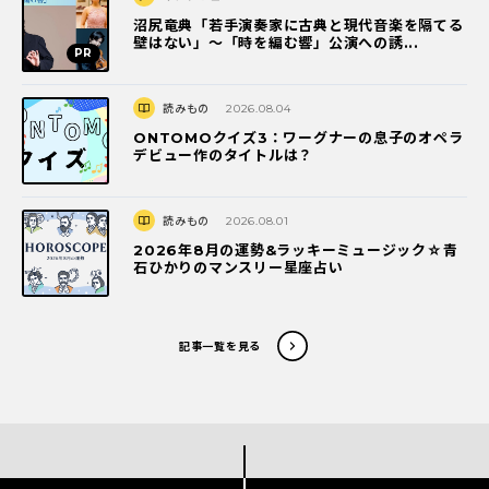
沼尻竜典「若手演奏家に古典と現代音楽を隔てる
壁はない」～「時を編む響」公演への誘...
読みもの
2026.08.04
ONTOMOクイズ3：ワーグナーの息子のオペラ
デビュー作のタイトルは？
読みもの
2026.08.01
2026年8月の運勢&ラッキーミュージック☆青
石ひかりのマンスリー星座占い
記事一覧を見る