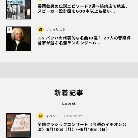
長岡鉄男の伝説エピソード7選〜焼肉店で執筆、
スピーカー設計図を600本以上も描い...
プレイリスト
J.S.バッハの代表的な名曲10選！ 27人の音楽評
論家が選ぶ名盤ランキング〜G...
新着記事
Latest
イベント
2026.08.07
全国クラシックコンサート〈今週のイチオシ公
演〉8月10日（月）～8月16日（日）