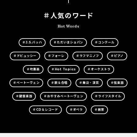
＃人気のワード
Hot Words
＃J.S.バッハ
＃ただいまショパン
＃コンクール
＃ドビュッシー
＃フォーレ
＃ラフマニノフ
＃ピアノ
＃吹奏楽
＃Hot Topics
＃オーケストラ
＃ベートーヴェン
＃歌＆合唱
＃舞台・演芸
＃弦楽器
＃鍵盤楽器
＃おやすみベートーヴェン
＃ライフスタイル
＃CD＆レコード
＃オペラ
＃教育