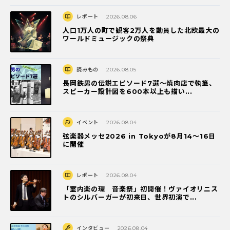
レポート
2026.08.06
人口1万人の町で観客2万人を動員した北欧最大の
ワールドミュージックの祭典
読みもの
2026.08.05
長岡鉄男の伝説エピソード7選〜焼肉店で執筆、
スピーカー設計図を600本以上も描い...
イベント
2026.08.04
弦楽器メッセ2026 in Tokyoが8月14～16日
に開催
レポート
2026.08.04
「室内楽の環 音楽祭」初開催！ヴァイオリニス
トのシルバーガーが初来日、世界初演で...
インタビュー
2026.08.04