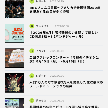
レポート
2026.08.10
BBCプロムス開幕～アメリカ合衆国建国250年
を記念する曲目が多く登場
プレイリスト
2026.08.10
【2026年9月】管打楽器のいま聴いてほしい
CD音源3枚＋1【バンドジャーナル】
イベント
2026.08.07
全国クラシックコンサート〈今週のイチオシ公
演〉8月10日（月）～8月16日（日）
レポート
2026.08.06
人口1万人の町で観客2万人を動員した北欧最大の
ワールドミュージックの祭典
読みもの
2026.08.05
長岡鉄男の伝説エピソード7選〜焼肉店で執筆、