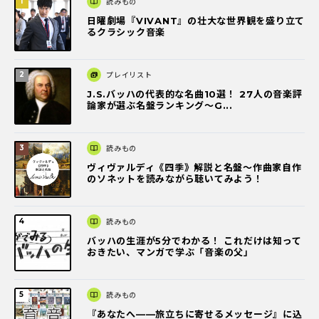
読みもの
日曜劇場『VIVANT』の壮大な世界観を盛り立て
るクラシック音楽
プレイリスト
J.S.バッハの代表的な名曲10選！ 27人の音楽評
論家が選ぶ名盤ランキング〜G...
読みもの
ヴィヴァルディ《四季》解説と名盤～作曲家自作
のソネットを読みながら聴いてみよう！
読みもの
バッハの生涯が5分でわかる！ これだけは知って
おきたい、マンガで学ぶ「音楽の父」
読みもの
『あなたへ――旅立ちに寄せるメッセージ』に込