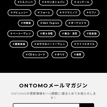
＃J.S.バッハ
＃ただいまショパン
＃コンクール
＃ドビュッシー
＃フォーレ
＃ラフマニノフ
＃ピアノ
＃吹奏楽
＃Hot Topics
＃オーケストラ
＃ベートーヴェン
＃歌＆合唱
＃舞台・演芸
＃弦楽器
＃鍵盤楽器
＃おやすみベートーヴェン
＃ライフスタイル
＃CD＆レコード
＃オペラ
＃教育
ONTOMOメールマガジン
ONTOMOの更新情報を1～2週間に1度まとめてお知らせしま
す！