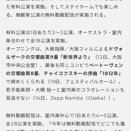
た有料公演を実施。そしてステイホームでも楽しめ
る、無観客公演の無料動画配信が実施される。
有料公演は1日あたり2〜3公演、オーケストラ・室内
楽合わせて全18公演を実施。
オープニングは、大植指揮／大阪フィルによる
ドヴォ
ルザークの交響曲第9番「新世界より」
（13日、大阪
市中央公会堂）、最後も同じコンビで
ベートーヴェン
の交響曲第8番
、
チャイコフスキーの序曲「1812年」
で締めくくられる（19日、フェスティバルホール）。
若手能楽師・大槻 裕一と室内楽のコラボレーションも
見逃せない（14日、Zepp Namba（Osaka））。
無料動画配信は、室内楽中心で1日あたり4〜5公演、
全28公演を実施。「今年は無料動画配信でどこでも誰