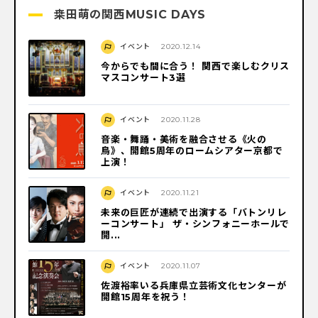
桒田萌の関西MUSIC DAYS
イベント
2020.12.14
今からでも間に合う！ 関西で楽しむクリス
マスコンサート3選
イベント
2020.11.28
音楽・舞踊・美術を融合させる《火の
鳥》、開館5周年のロームシアター京都で
上演！
イベント
2020.11.21
未来の巨匠が連続で出演する「バトンリレ
ーコンサート」 ザ・シンフォニーホールで
開...
イベント
2020.11.07
佐渡裕率いる兵庫県立芸術文化センターが
開館15周年を祝う！