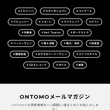
＃J.S.バッハ
＃ただいまショパン
＃コンクール
＃ドビュッシー
＃フォーレ
＃ラフマニノフ
＃ピアノ
＃吹奏楽
＃Hot Topics
＃オーケストラ
＃ベートーヴェン
＃歌＆合唱
＃舞台・演芸
＃弦楽器
＃鍵盤楽器
＃おやすみベートーヴェン
＃ライフスタイル
＃CD＆レコード
＃オペラ
＃教育
ONTOMOメールマガジン
ONTOMOの更新情報を1～2週間に1度まとめてお知らせしま
す！