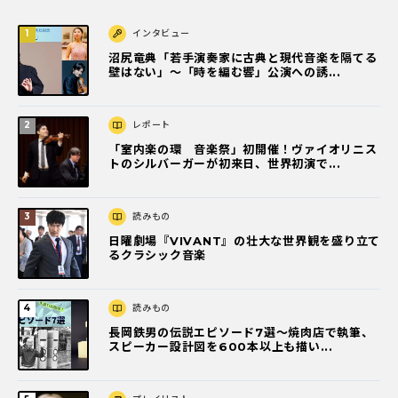
インタビュー
沼尻竜典「若手演奏家に古典と現代音楽を隔てる
壁はない」～「時を編む響」公演への誘...
レポート
「室内楽の環 音楽祭」初開催！ヴァイオリニス
トのシルバーガーが初来日、世界初演で...
読みもの
日曜劇場『VIVANT』の壮大な世界観を盛り立て
るクラシック音楽
読みもの
長岡鉄男の伝説エピソード7選〜焼肉店で執筆、
スピーカー設計図を600本以上も描い...