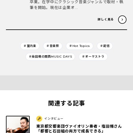
卒業。在学中にクラシック音楽ジャンルで取材・執
筆を開始。現在は企業オ...
詳しく見る
＃室内楽
＃音楽祭
＃Hot Topics
＃配信
＃桒田萌の関西MUSIC DAYS
＃オーケストラ
関連する記事
インタビュー
東京都交響楽団ヴァイオリン奏者・塩田脩さん
「都響と石田組の両方で成長できる」