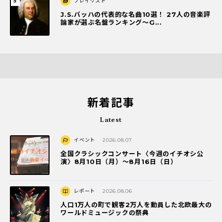
プレイリスト
J.S.バッハの代表的な名曲10選！ 27人の音楽評
論家が選ぶ名盤ランキング〜G...
新着記事
Latest
イベント
2026.08.07
全国クラシックコンサート〈今週のイチオシ公
演〉8月10日（月）～8月16日（日）
レポート
2026.08.06
人口1万人の町で観客2万人を動員した北欧最大の
ワールドミュージックの祭典