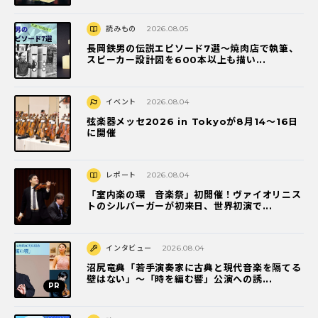
読みもの
2026.08.05
長岡鉄男の伝説エピソード7選〜焼肉店で執筆、
スピーカー設計図を600本以上も描い...
イベント
2026.08.04
弦楽器メッセ2026 in Tokyoが8月14～16日
に開催
レポート
2026.08.04
「室内楽の環 音楽祭」初開催！ヴァイオリニス
トのシルバーガーが初来日、世界初演で...
インタビュー
2026.08.04
沼尻竜典「若手演奏家に古典と現代音楽を隔てる
壁はない」～「時を編む響」公演への誘...