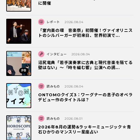
に開催
レポート
2026.08.04
「室内楽の環 音楽祭」初開催！ヴァイオリニス
トのシルバーガーが初来日、世界初演で...
インタビュー
2026.08.04
沼尻竜典「若手演奏家に古典と現代音楽を隔てる
壁はない」～「時を編む響」公演への誘...
読みもの
2026.08.04
ONTOMOクイズ3：ワーグナーの息子のオペラ
デビュー作のタイトルは？
読みもの
2026.08.01
2026年8月の運勢&ラッキーミュージック☆青
石ひかりのマンスリー星座占い