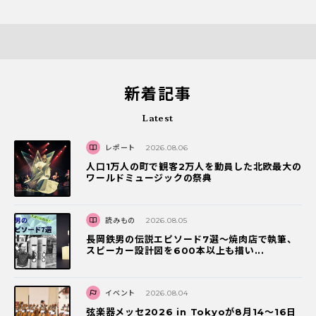
新着記事
Latest
レポート
2026.08.06
人口1万人の町で観客2万人を動員した北欧最大の
ワールドミュージックの祭典
読みもの
2026.08.05
長岡鉄男の伝説エピソード7選〜焼肉店で執筆、
スピーカー設計図を600本以上も描い...
イベント
2026.08.04
弦楽器メッセ2026 in Tokyoが8月14～16日