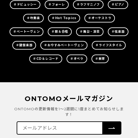
＃ドビュッシー
＃フォーレ
＃ラフマニノフ
＃ピアノ
＃吹奏楽
＃Hot Topics
＃オーケストラ
＃ベートーヴェン
＃歌＆合唱
＃舞台・演芸
＃弦楽器
＃鍵盤楽器
＃おやすみベートーヴェン
＃ライフスタイル
＃CD＆レコード
＃オペラ
＃教育
ONTOMOメールマガジン
ONTOMOの更新情報を1～2週間に1度まとめてお知らせしま
す！