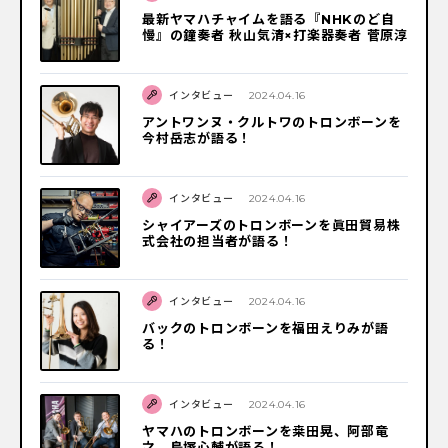
最新ヤマハチャイムを語る『NHKのど自
慢』の鐘奏者 秋山気清×打楽器奏者 菅原淳
インタビュー
2024.04.16
アントワンヌ・クルトワのトロンボーンを
今村岳志が語る！
インタビュー
2024.04.16
シャイアーズのトロンボーンを眞田貿易株
式会社の担当者が語る！
インタビュー
2024.04.16
バックのトロンボーンを福田えりみが語
る！
インタビュー
2024.04.16
ヤマハのトロンボーンを桒田晃、阿部竜
之、鳥塚心輔が語る！