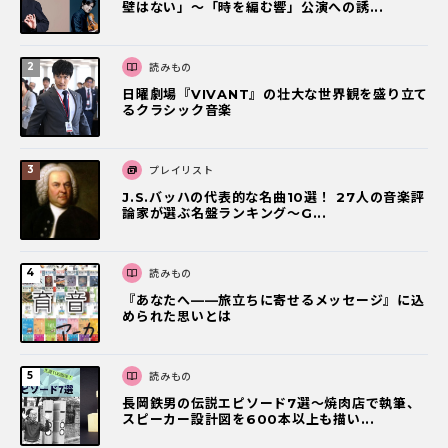
壁はない」～「時を編む響」公演への誘...
読みもの
日曜劇場『VIVANT』の壮大な世界観を盛り立て
るクラシック音楽
プレイリスト
J.S.バッハの代表的な名曲10選！ 27人の音楽評
論家が選ぶ名盤ランキング〜G...
読みもの
『あなたへ――旅立ちに寄せるメッセージ』に込
められた思いとは
読みもの
長岡鉄男の伝説エピソード7選〜焼肉店で執筆、
スピーカー設計図を600本以上も描い...