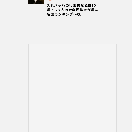
J.S.バッハの代表的な名曲10
選！ 27人の音楽評論家が選ぶ
名盤ランキング〜G...