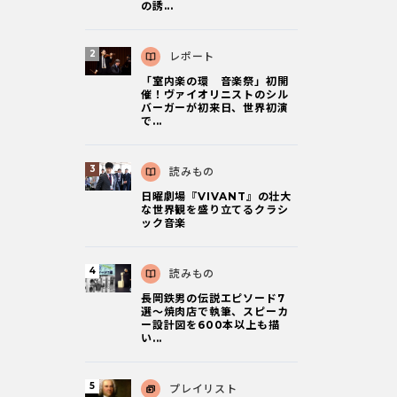
の誘...
レポート
「室内楽の環 音楽祭」初開
催！ヴァイオリニストのシル
バーガーが初来日、世界初演
で...
読みもの
日曜劇場『VIVANT』の壮大
な世界観を盛り立てるクラシ
ック音楽
読みもの
長岡鉄男の伝説エピソード7
選〜焼肉店で執筆、スピーカ
ー設計図を600本以上も描
い...
プレイリスト