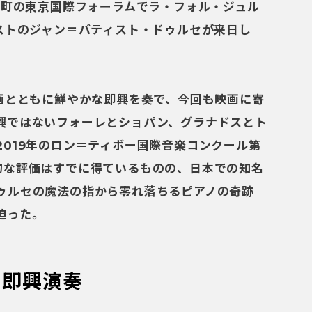
楽町の東京国際フォーラムでラ・フォル・ジュル
ニストのジャン＝バティスト・ドゥルセが来日し
映画とともに鮮やかな即興を奏で、今回も映画に寄
興ではないフォーレとショパン、グラナドスとト
019年のロン＝ティボー国際音楽コンクール第
的な評価はすでに得ているものの、日本での知名
ゥルセの魔法の指から零れ落ちるピアノの奇跡
迫った。
る即興演奏