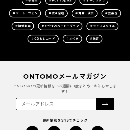
＃吹奏楽
＃Hot Topics
＃オーケストラ
＃ベートーヴェン
＃歌＆合唱
＃舞台・演芸
＃弦楽器
＃鍵盤楽器
＃おやすみベートーヴェン
＃ライフスタイル
＃CD＆レコード
＃オペラ
＃教育
ONTOMOメールマガジン
ONTOMOの更新情報を1～2週間に1度まとめてお知らせしま
す！
更新情報をSNSでチェック