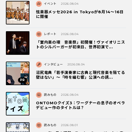
イベント
2026.08.04
弦楽器メッセ2026 in Tokyoが8月14～16日
に開催
レポート
2026.08.04
「室内楽の環 音楽祭」初開催！ヴァイオリニス
トのシルバーガーが初来日、世界初演で...
インタビュー
2026.08.04
沼尻竜典「若手演奏家に古典と現代音楽を隔てる
壁はない」～「時を編む響」公演への誘...
読みもの
2026.08.04
ONTOMOクイズ3：ワーグナーの息子のオペラ
デビュー作のタイトルは？
読みもの
2026.08.01