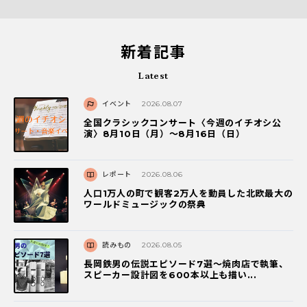
新着記事
Latest
イベント
2026.08.07
全国クラシックコンサート〈今週のイチオシ公
演〉8月10日（月）～8月16日（日）
レポート
2026.08.06
人口1万人の町で観客2万人を動員した北欧最大の
ワールドミュージックの祭典
読みもの
2026.08.05
長岡鉄男の伝説エピソード7選〜焼肉店で執筆、
スピーカー設計図を600本以上も描い...