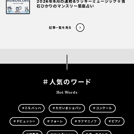
2026年8月の運勢&ラッキーミュージック☆青
石ひかりのマンスリー星座占い
記事一覧を見る
＃人気のワード
Hot Words
＃J.S.バッハ
＃ただいまショパン
＃コンクール
＃ドビュッシー
＃フォーレ
＃ラフマニノフ
＃ピアノ