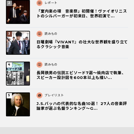
レポート
「室内楽の環 音楽祭」初開催！ヴァイオリニス
トのシルバーガーが初来日、世界初演で...
読みもの
日曜劇場『VIVANT』の壮大な世界観を盛り立て
るクラシック音楽
読みもの
長岡鉄男の伝説エピソード7選〜焼肉店で執筆、
スピーカー設計図を600本以上も描い...
プレイリスト
J.S.バッハの代表的な名曲10選！ 27人の音楽評
論家が選ぶ名盤ランキング〜G...