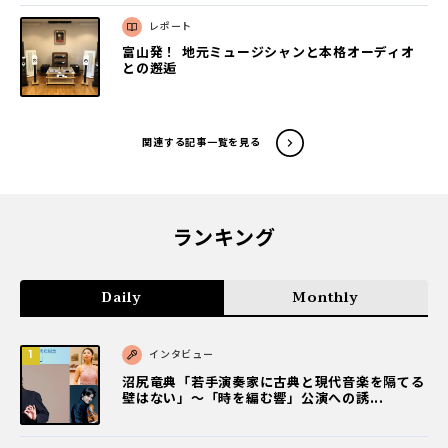
レポート
富山発！ 地元ミュージシャンと本格オーディオ
との邂逅
関連する記事一覧を見る
ランキング
Daily
Monthly
インタビュー
沼尻竜典「若手演奏家に古典と現代音楽を隔てる
壁はない」～「時を編む響」公演への誘...