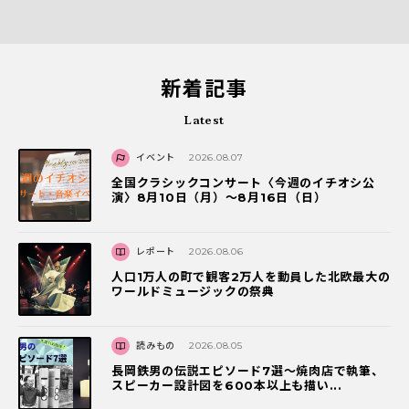
新着記事
Latest
イベント
2026.08.07
全国クラシックコンサート〈今週のイチオシ公
演〉8月10日（月）～8月16日（日）
レポート
2026.08.06
人口1万人の町で観客2万人を動員した北欧最大の
ワールドミュージックの祭典
読みもの
2026.08.05
長岡鉄男の伝説エピソード7選〜焼肉店で執筆、
スピーカー設計図を600本以上も描い...