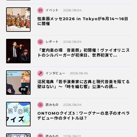
イベント
2026.08.04
弦楽器メッセ2026 in Tokyoが8月14～16日
に開催
レポート
2026.08.04
「室内楽の環 音楽祭」初開催！ヴァイオリニス
トのシルバーガーが初来日、世界初演で...
インタビュー
2026.08.04
沼尻竜典「若手演奏家に古典と現代音楽を隔てる
壁はない」～「時を編む響」公演への誘...
読みもの
2026.08.04
ONTOMOクイズ3：ワーグナーの息子のオペラ
デビュー作のタイトルは？
読みもの
2026.08.01