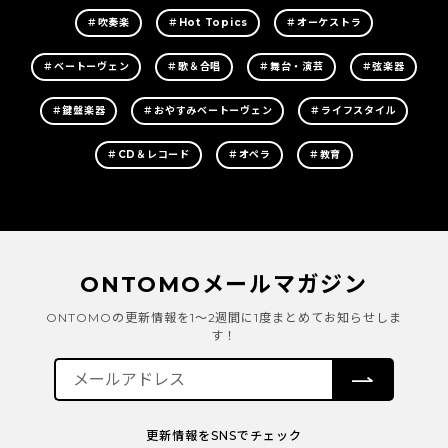
＃吹奏楽
＃Hot Topics
＃オーケストラ
＃ベートーヴェン
＃歌＆合唱
＃舞台・演芸
＃弦楽器
＃鍵盤楽器
＃おやすみベートーヴェン
＃ライフスタイル
＃CD＆レコード
＃オペラ
＃教育
ONTOMOメールマガジン
ONTOMOの更新情報を1～2週間に1度まとめてお知らせしま
す！
更新情報をSNSでチェック