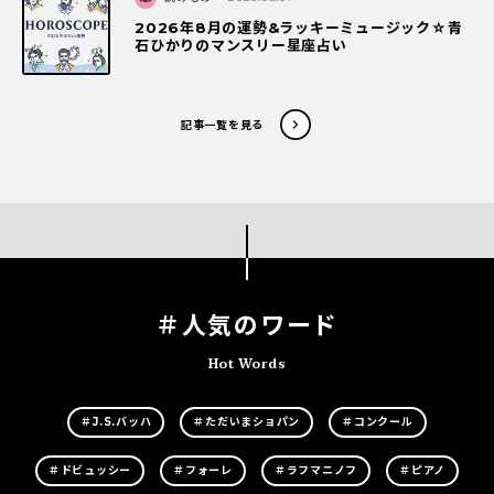
2026年8月の運勢&ラッキーミュージック☆青
石ひかりのマンスリー星座占い
記事一覧を見る
＃人気のワード
Hot Words
＃J.S.バッハ
＃ただいまショパン
＃コンクール
＃ドビュッシー
＃フォーレ
＃ラフマニノフ
＃ピアノ