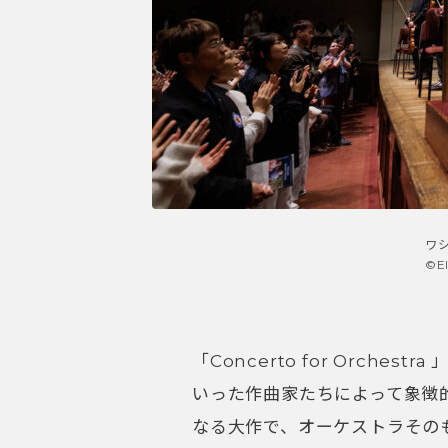
ワ
©E
「Concerto for Orch
いった作曲家たちによって象徴的
なる大作で、オーケストラその