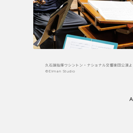
久石譲指揮ワシントン・ナショナル交響楽団公演よ
©Elman Studio
A