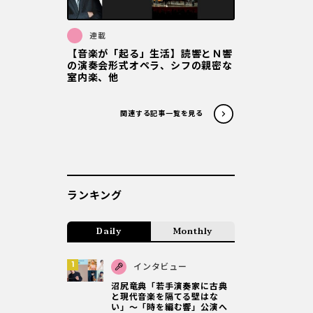
連載
【音楽が「起る」生活】読響とＮ響
の演奏会形式オペラ、シフの親密な
室内楽、他
関連する記事一覧を見る
ランキング
Daily
Monthly
インタビュー
沼尻竜典「若手演奏家に古典
と現代音楽を隔てる壁はな
い」～「時を編む響」公演へ