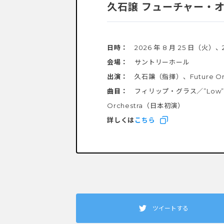
久石譲 フューチャー・オ
日時：
2026 年 8 月 25 日（火）
会場：
サントリーホール
出演：
久石譲（指揮）、Future Or
曲目：
フィリップ・グラス／”Low” Sy
Orchestra（日本初演）
詳しくは
こちら
ツイートする