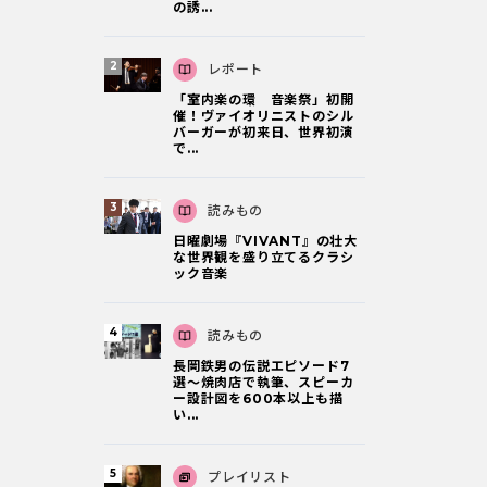
の誘...
レポート
「室内楽の環 音楽祭」初開
催！ヴァイオリニストのシル
バーガーが初来日、世界初演
で...
読みもの
日曜劇場『VIVANT』の壮大
な世界観を盛り立てるクラシ
ック音楽
読みもの
長岡鉄男の伝説エピソード7
選〜焼肉店で執筆、スピーカ
ー設計図を600本以上も描
い...
プレイリスト