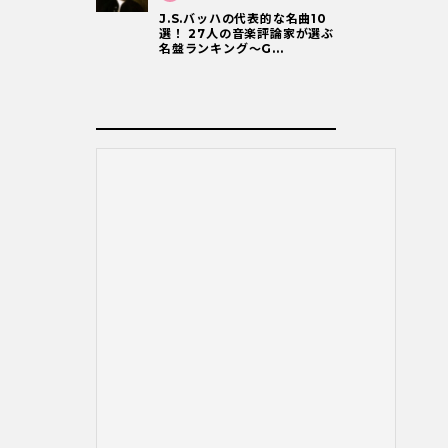
J.S.バッハの代表的な名曲10
選！ 27人の音楽評論家が選ぶ
名盤ランキング〜G...