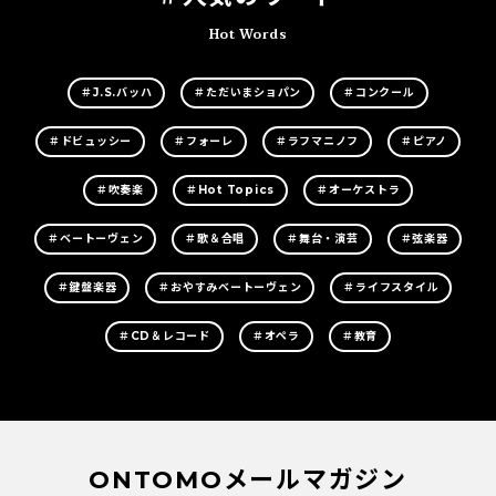
Hot Words
＃J.S.バッハ
＃ただいまショパン
＃コンクール
＃ドビュッシー
＃フォーレ
＃ラフマニノフ
＃ピアノ
＃吹奏楽
＃Hot Topics
＃オーケストラ
＃ベートーヴェン
＃歌＆合唱
＃舞台・演芸
＃弦楽器
＃鍵盤楽器
＃おやすみベートーヴェン
＃ライフスタイル
＃CD＆レコード
＃オペラ
＃教育
ONTOMOメールマガジン