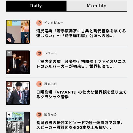
Daily
Monthly
インタビュー
沼尻竜典「若手演奏家に古典と現代音楽を隔てる
壁はない」～「時を編む響」公演への誘...
レポート
「室内楽の環 音楽祭」初開催！ヴァイオリニス
トのシルバーガーが初来日、世界初演で...
読みもの
日曜劇場『VIVANT』の壮大な世界観を盛り立て
るクラシック音楽
読みもの
長岡鉄男の伝説エピソード7選〜焼肉店で執筆、
スピーカー設計図を600本以上も描い...