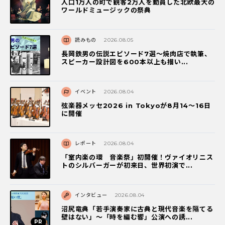
人口1万人の町で観客2万人を動員した北欧最大の
ワールドミュージックの祭典
読みもの
2026.08.05
長岡鉄男の伝説エピソード7選〜焼肉店で執筆、
スピーカー設計図を600本以上も描い...
イベント
2026.08.04
弦楽器メッセ2026 in Tokyoが8月14～16日
に開催
レポート
2026.08.04
「室内楽の環 音楽祭」初開催！ヴァイオリニス
トのシルバーガーが初来日、世界初演で...
インタビュー
2026.08.04
沼尻竜典「若手演奏家に古典と現代音楽を隔てる
壁はない」～「時を編む響」公演への誘...