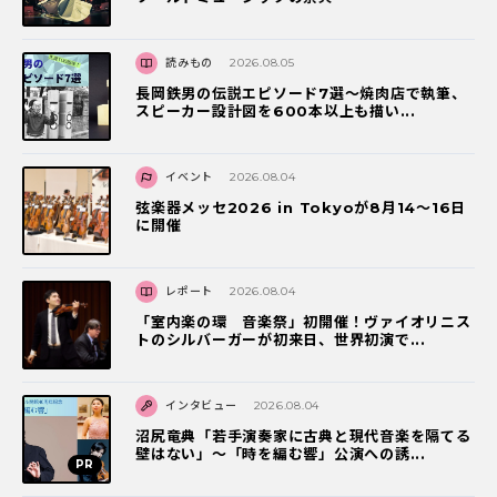
読みもの
2026.08.05
長岡鉄男の伝説エピソード7選〜焼肉店で執筆、
スピーカー設計図を600本以上も描い...
イベント
2026.08.04
弦楽器メッセ2026 in Tokyoが8月14～16日
に開催
レポート
2026.08.04
「室内楽の環 音楽祭」初開催！ヴァイオリニス
トのシルバーガーが初来日、世界初演で...
インタビュー
2026.08.04
沼尻竜典「若手演奏家に古典と現代音楽を隔てる
壁はない」～「時を編む響」公演への誘...