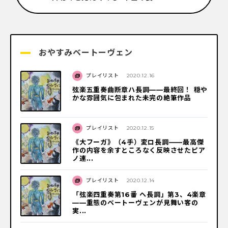
おやすみベートーヴェン
プレイリスト
2020.12.16
弦楽五重奏曲断章ハ長調——最終回！ 穏や
かな雰囲気に包まれた未完の絶筆作品
プレイリスト
2020.12.15
《大フーガ》（4手）変ロ長調——最高傑
作の内容を余すところなく反映させたピア
ノ連...
プレイリスト
2020.12.14
「弦楽四重奏第16番 ヘ長調」第3、4楽章
——重態のベートーヴェンが見舞い客の
実...