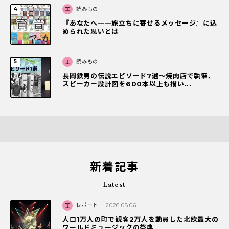
読みもの
『あなたへ――旅立ちに寄せるメッセージ』に込
められた思いとは
読みもの
長岡鉄男の伝説エピソード7選〜焼肉店で執筆、
スピーカー設計図を600本以上も描い...
新着記事
Latest
レポート
2026.08.06
人口1万人の町で観客2万人を動員した北欧最大の
ワールドミュージックの祭典