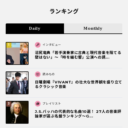
ランキング
Daily
Monthly
インタビュー
沼尻竜典「若手演奏家に古典と現代音楽を隔てる
壁はない」～「時を編む響」公演への誘...
読みもの
日曜劇場『VIVANT』の壮大な世界観を盛り立て
るクラシック音楽
プレイリスト
J.S.バッハの代表的な名曲10選！ 27人の音楽評
論家が選ぶ名盤ランキング〜G...