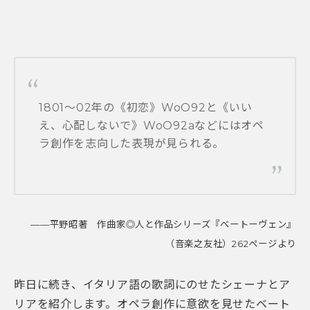
1801〜02年の《初恋》WoO92と《いい
え、心配しないで》WoO92aなどにはオペ
ラ創作を志向した表現が見られる。
——平野昭著 作曲家◎人と作品シリーズ『ベートーヴェン』
（音楽之友社）262ページより
昨日に続き、イタリア語の歌詞にのせたシェーナとア
リアを紹介します。オペラ創作に意欲を見せたベート