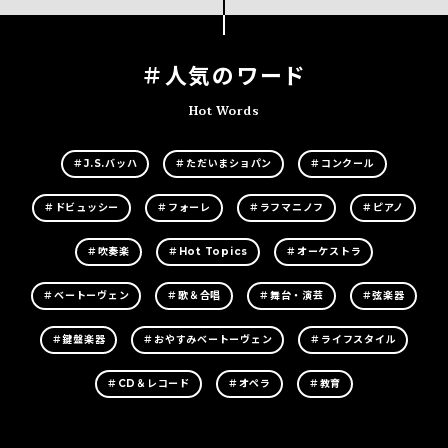
＃人気のワード
Hot Words
＃J.S.バッハ
＃ただいまショパン
＃コンクール
＃ドビュッシー
＃フォーレ
＃ラフマニノフ
＃ピアノ
＃吹奏楽
＃Hot Topics
＃オーケストラ
＃ベートーヴェン
＃歌＆合唱
＃舞台・演芸
＃弦楽器
＃鍵盤楽器
＃おやすみベートーヴェン
＃ライフスタイル
＃CD＆レコード
＃オペラ
＃教育