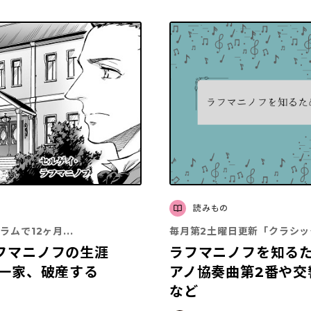
読みもの
ムで12ヶ月...
毎月第2土曜日更新「クラシック
フマニノフの生涯
ラフマニノフを知るた
フ一家、破産する
アノ協奏曲第2番や交
など