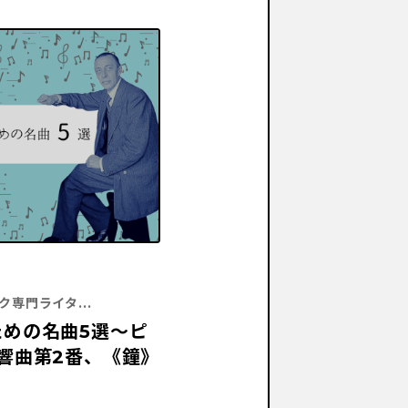
専門ライタ...
めの名曲5選〜ピ
響曲第2番、《鐘》