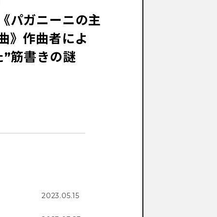
」
《パガニーニの主
曲》作曲者によ
た”筋書きの謎
2023.05.15