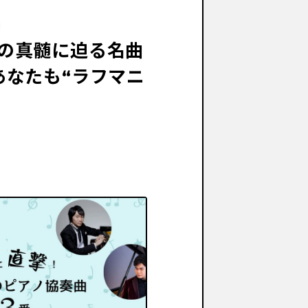
」
の真髄に迫る名曲
あなたも“ラフマニ