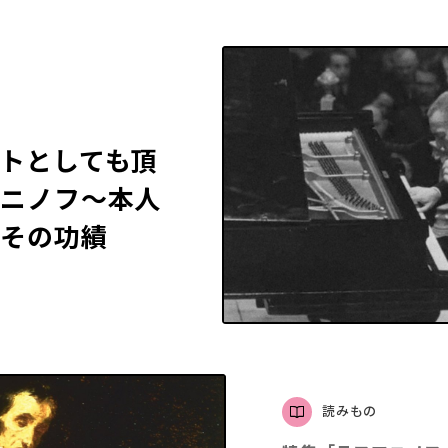
トとしても頂
マニノフ〜本人
るその功績
読みもの