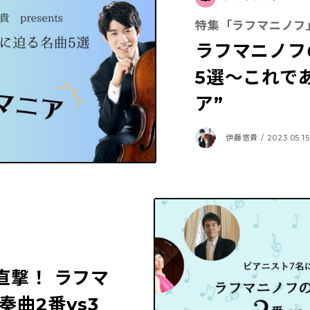
特集「ラフマニノフ
ラフマニノフ
5選〜これで
ア”
伊藤悠貴 / 2023.05.15
直撃！ ラフマ
奏曲2番vs3