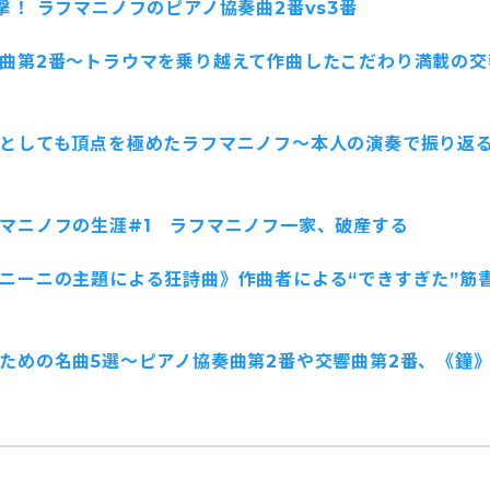
撃！ ラフマニノフのピアノ協奏曲2番vs3番
曲第2番〜トラウマを乗り越えて作曲したこだわり満載の交
としても頂点を極めたラフマニノフ〜本人の演奏で振り返
マニノフの生涯#1 ラフマニノフ一家、破産する
ニーニの主題による狂詩曲》作曲者による“できすぎた”筋
ための名曲5選〜ピアノ協奏曲第2番や交響曲第2番、《鐘