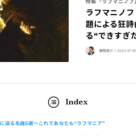
特集「ラフマニノフ
ラフマニノフ
題による狂詩
る“できすぎ
増田良介 / 2023.01.18
Index
に迫る名曲5選〜これであなたも“ラフマニア”