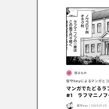
読みもの
留守keyによるマンガとコラ
マンガでたどるラ
#1 ラフマニノ
留守key / 2023.01.23