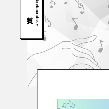
Rachmaninov
特集