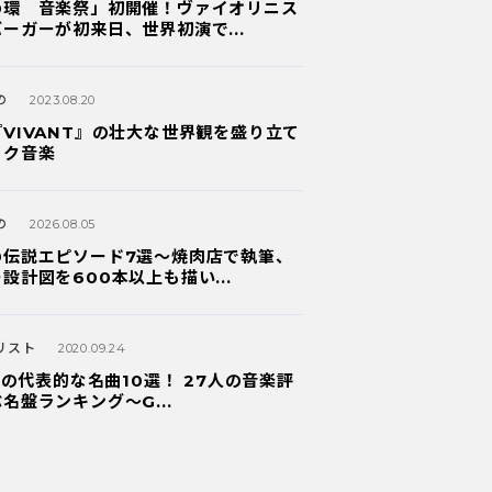
の環 音楽祭」初開催！ヴァイオリニス
ーガーが初来日、世界初演で...
の
2023.08.20
VIVANT』の壮大な世界観を盛り立て
ック音楽
の
2026.08.05
の伝説エピソード7選〜焼肉店で執筆、
設計図を600本以上も描い...
リスト
2020.09.24
ッハの代表的な名曲10選！ 27人の音楽評
名盤ランキング〜G...