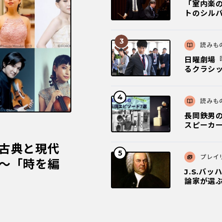
「室内楽
トのシルバ
読みも
日曜劇場『
るクラシ
読みも
長岡鉄男
スピーカー
古典と現代
プレイ
～「時を編
J.S.バ
論家が選ぶ