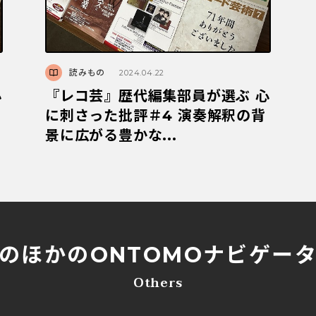
読みもの
2024.04.22
心
『レコ芸』歴代編集部員が選ぶ 心
に刺さった批評＃4 演奏解釈の背
景に広がる豊かな...
のほかの
ONTOMOナビゲー
Others