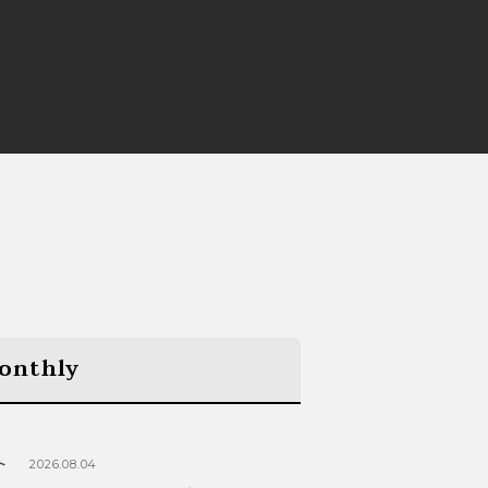
onthly
ト
2026.08.04