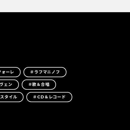
フォーレ
＃ラフマニノフ
ヴェン
＃歌＆合唱
フスタイル
＃CD＆レコード