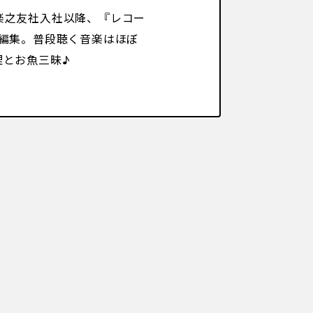
楽之友社入社以降、『レコー
K編集。普段聴く音楽はほぼ
理とお魚三昧♪