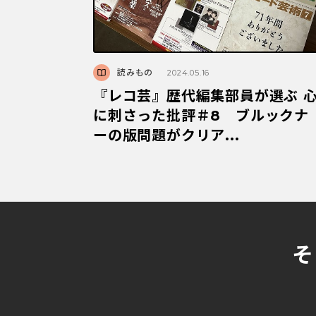
読みもの
2024.05.16
『レコ芸』歴代編集部員が選ぶ 
に刺さった批評＃8 ブルックナ
ーの版問題がクリア...
そ