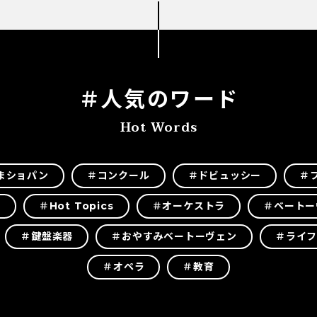
＃人気のワード
Hot Words
まショパン
＃コンクール
＃ドビュッシー
＃
楽
＃Hot Topics
＃オーケストラ
＃ベートー
＃鍵盤楽器
＃おやすみベートーヴェン
＃ライ
＃オペラ
＃教育