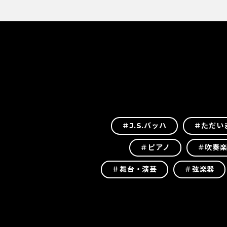
＃J.S.バッハ
＃ただい
＃ピアノ
＃吹奏
＃舞台・演芸
＃弦楽器