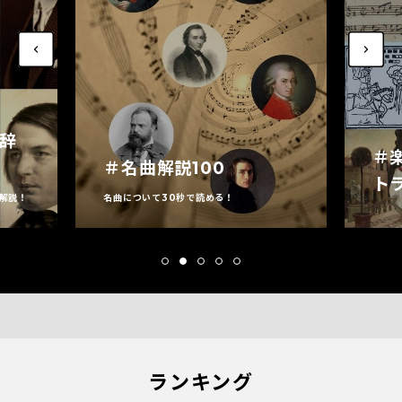
家辞
＃
＃名曲解説100
ト
解説！
名曲について30秒で読める！
ランキング