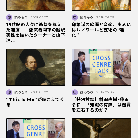
読みもの
2018.07.07
読みもの
2018.06.06
19世紀の人々に衝撃を与え
印象派の絵画と音楽、あるい
た速度――蒸気機関車の超現
はルノワールと芸術の“進
実性を描いたターナーと山下
化”
達...
読みもの
2018.05.07
読みもの
2018.05.06
“This Is Me”が聴こえてく
【特別対談】林田直樹×藤田
る
令伊 「知識の有無」は鑑賞
を左右するのか？