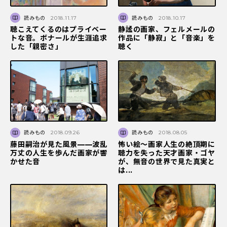
読みもの
2018.11.17
読みもの
2018.10.17
聴こえてくるのはプライベー
静謐の画家、フェルメールの
トな音。ボナールが生涯追求
作品に「静寂」と「音楽」を
した「親密さ」
聴く
読みもの
2018.09.26
読みもの
2018.08.05
藤田嗣治が見た風景——波乱
怖い絵〜画家人生の絶頂期に
万丈の人生を歩んだ画家が響
聴力を失った天才画家・ゴヤ
かせた音
が、無音の世界で見た真実と
は...