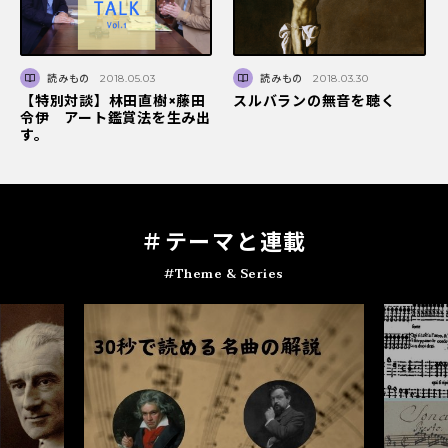
読みもの
2018.05.03
読みもの
2018.03.30
【特別対談】林田直樹×藤田
スルバランの無音を聴く
令伊 アート鑑賞法を生み出
す。
＃テ
ー
マと連載
#Theme & Series