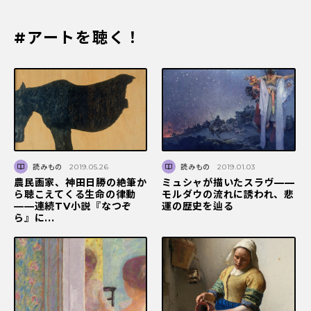
#アートを聴く！
読みもの
2019.05.26
読みもの
2019.01.03
農民画家、神田日勝の絶筆か
ミュシャが描いたスラヴ——
ら聴こえてくる生命の律動
モルダウの流れに誘われ、悲
――連続TV小説『なつぞ
運の歴史を辿る
ら』に...