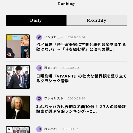
Ranking
Daily
Monthly
インタビュー
2026.08.04
沼尻竜典「若手演奏家に古典と現代音楽を隔てる
壁はない」～「時を編む響」公演への誘...
読みもの
2023.08.20
日曜劇場『VIVANT』の壮大な世界観を盛り立て
るクラシック音楽
プレイリスト
2020.09.24
J.S.バッハの代表的な名曲10選！ 27人の音楽評
論家が選ぶ名盤ランキング〜G...
読みもの
2021.09.23