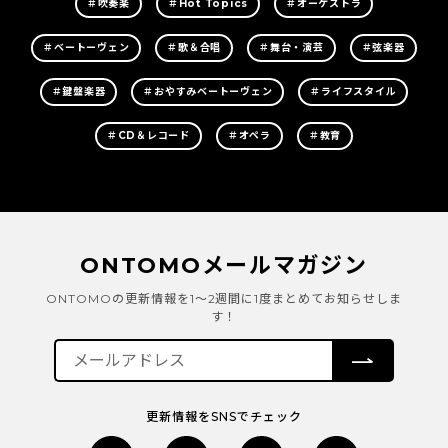
＃吹奏楽
＃Hot Topics
＃オーケストラ
＃ベートーヴェン
＃歌＆合唱
＃舞台・演芸
＃弦楽器
＃鍵盤楽器
＃おやすみベートーヴェン
＃ライフスタイル
＃CD＆レコード
＃オペラ
＃教育
ONTOMOメールマガジン
ONTOMOの更新情報を1～2週間に1度まとめてお知らせしま
す！
更新情報をSNSでチェック