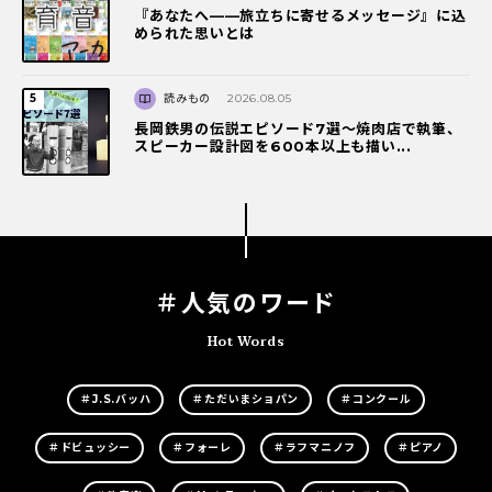
『あなたへ――旅立ちに寄せるメッセージ』に込
められた思いとは
読みもの
2026.08.05
長岡鉄男の伝説エピソード7選〜焼肉店で執筆、
スピーカー設計図を600本以上も描い...
＃人気のワード
Hot Words
＃J.S.バッハ
＃ただいまショパン
＃コンクール
＃ドビュッシー
＃フォーレ
＃ラフマニノフ
＃ピアノ