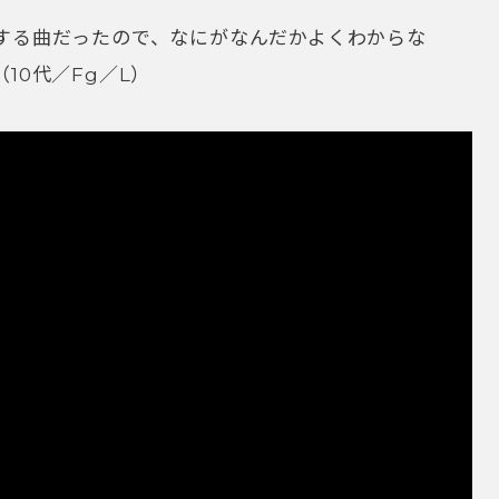
する曲だったので、なにがなんだかよくわからな
10代／Fg／L）