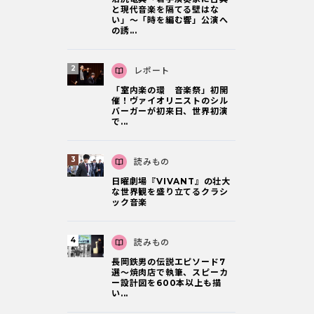
と現代音楽を隔てる壁はな
い」～「時を編む響」公演へ
の誘...
レポート
「室内楽の環 音楽祭」初開
催！ヴァイオリニストのシル
バーガーが初来日、世界初演
で...
読みもの
日曜劇場『VIVANT』の壮大
な世界観を盛り立てるクラシ
ック音楽
読みもの
長岡鉄男の伝説エピソード7
選〜焼肉店で執筆、スピーカ
ー設計図を600本以上も描
い...