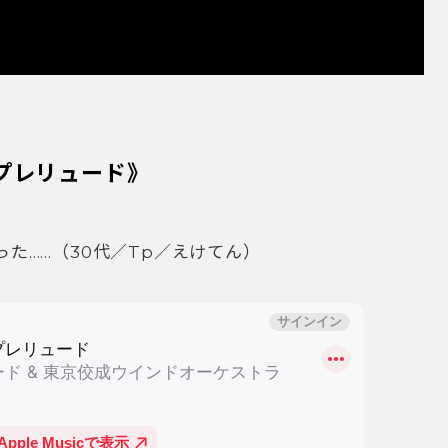
プレリュード》
った……（30代／Tp／えけてん）