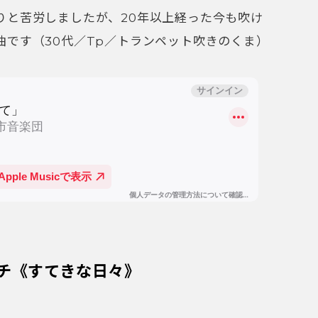
りと苦労しましたが、20年以上経った今も吹け
曲です（30代／Tp／トランペット吹きのくま）
チ《すてきな日々》