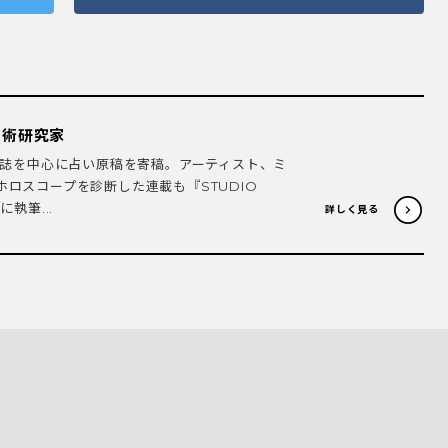
星術研究家
一般誌を中心に占い原稿を寄稿。アーティスト、ミ
ロスコープを診断した連載も『STUDIO
執筆...
詳しく見る