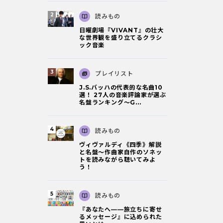
読みもの
日曜劇場『VIVANT』の壮大
な世界観を盛り立てるクラシ
ック音楽
プレイリスト
J.S.バッハの代表的な名曲10
選！ 27人の音楽評論家が選ぶ
名盤ランキング〜G...
読みもの
ヴィヴァルディ《四季》解説
と名盤～作曲家自作のソネッ
トを読みながら聴いてみよ
う！
読みもの
『あなたへ――旅立ちに寄せ
るメッセージ』に込められた