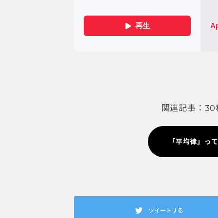
関連記事：3
「平均律」っ
ツイートする