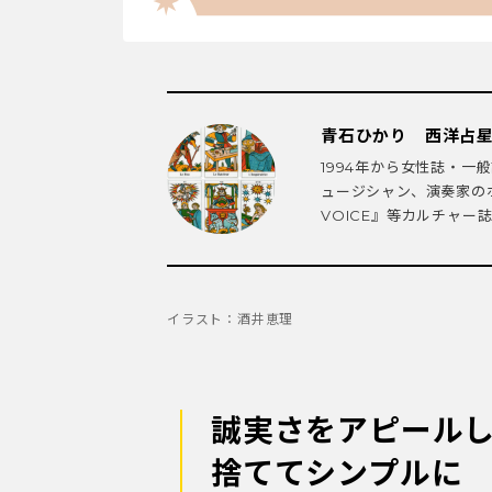
青石ひかり 西洋占
1994年から女性誌・
ュージシャン、演奏家のホ
VOICE』等カルチャー誌に
イラスト：酒井恵理
誠実さをアピールし
捨ててシンプルに